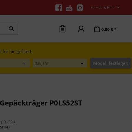
Service & Hilfe
0,00 € *
ür Sie gefiltert.
Modell festlegen
Gepäckträger P0LS52ST
:
p0ls52st
:
SHAD