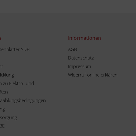
e
Informationen
tenblätter SDB
AGB
Datenschutz
ht
Impressum
icklung
Widerruf online erklären
 zu Elektro- und
äten
 Zahlungsbedingungen
ung
tsorgung
BE