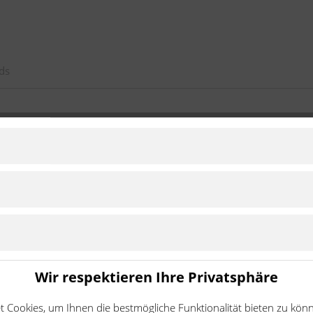
ds
71 - 4 Takt 2V
2009 - 2012
Zu Modell wechs
PMA61 - 4 Takt 3V
2017 - 2020
Zu Modell wechs
91 - 2 Takt
2009 - 2016
Zu Modell wechs
92 - 4 Takt
2009 - 2015
Zu Modell wechs
41 - 4 Takt 3V
2016 - 2017
Zu Modell wechs
8CA11 - 4 Takt 3V
2017 - 2020
Zu Modell wechs
Wir respektieren Ihre Privatsphäre
8CD11
2022 - 2022
Zu Modell wechs
 Cookies, um Ihnen die bestmögliche Funktionalität bieten zu kön