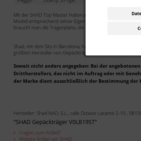
Piaggio
Liberty 50 i-get
50 ccm
ZA
Date
Mit der SHAD Top Master Halterung kann ein Koffer oben auf
Modell entsprechend seiner Eigenschaften gefertigt. Sie sin
braucht man die Trägerplatte, die im SHAD-Koffer enthalten i
C
Shad, mit dem Sitz in Barcelona, hat im Jahr 1973 mit der
größten Hersteller von Gepäckträgern, Topcase, Sitzbänken
Soweit nicht anders angegeben: Bei der angebotenen 
Drittherstellers, das nicht im Auftrag oder mit Gen
der Marke dient ausschließlich der Bestimmung der 
Hersteller: Shad NAD, S.L., calle Octavio Lacante 2-10 , 081
"SHAD Gepäckträger V0LB19ST"
Fragen zum Artikel?
Weitere Artikel von SHAD