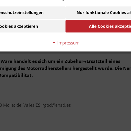
PCA61 - 4 Takt 3V
2017 - 2020
Zu Modell wechs
nschutzeinstellungen
Nur funktionale Cookies a
 dem Fahrzeug befestigt werden. Die Vorrichtungen sind speziell 
d hochwertig, sicher sowie leicht zu montieren. Um den Koffer anz
st.
ookies akzeptieren
Alle Cookies akzepti
Impressum
 Produktion von Zweiradzubehör begonnen. Heute zählt Shad zu ein
 und weiterem Zubehör für Motorrad und Roller.
Ware handelt es sich um ein Zubehör-/Ersatzteil eines
ehmigung des Motorradherstellers hergestellt wurde. Die N
Kompatibilität.
00 Mollet del Valles ES, rgpd@shad.es