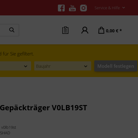
Service & Hilfe
0,00 € *
ür Sie gefiltert.
Modell festlegen
Gepäckträger V0LB19ST
:
v0lb19st
:
SHAD