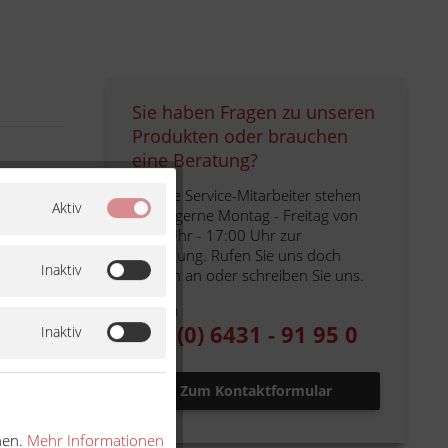
Sie haben Fragen zu unseren
Produkten oder brauchen
eine Beratung?
Unsere Service-Mitarbeiter stehen
Aktiv
Ihnen gerne Montag - Freitag von
eln
9:00 Uhr - 17:00 Uhr zur
eln
Verfügung. Rufen Sie uns doch
Inaktiv
einfach an oder schreiben Sie uns.
eln
Telefon
eln
+49 (0) 6431 - 91 95 0
Inaktiv
eln
eln
Zum Kontaktformular
eln
nen.
Mehr Informationen