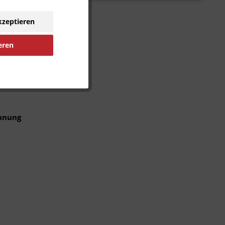
eln
kzeptieren
für jedes
ubringen
eren
em der
ennung