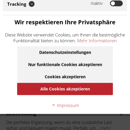
du eine zusätzliche Last sicher und bequem tragen musst.
Inaktiv
Tracking
Perfekt, um deine Sachen überall auf die bequemste und
praktischste Weise zu transportieren. Soweit nicht anders
angegeben: Bei der angebotenen Ware...
Wir respektieren Ihre Privatsphäre
Weiter lesen >
Diese Website verwendet Cookies, um Ihnen die bestmögliche
Funktionalität bieten zu können.
Mehr Informationen
44,50 € *
Inhalt:
1
Datenschutzeinstellungen
inkl. MwSt.
zzgl. Versandkosten
Lieferzeit ca. 1 Werktag
Nur funktionale Cookies akzeptieren
Cookies akzeptieren
In den
Warenkorb
Alle Cookies akzeptieren
Auf die Merkliste
Impressum
Beschreibung
Die perfekte Ergänzung, wenn du eine zusätzliche Last
sicher und bequem tragen musst. Perfekt, um...
mehr