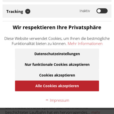
aus Aluminium mit beschichteter Laufbahn hat ein
hervorragendes Abwärmeverhalten. Beste Spüleigenschaften
Inaktiv
Tracking
zeichnen diese Racing-Zylinder aus. die Zylinderköpfe sind
speziell für unverbleiten Kraftstoff...
Weiter lesen >
Wir respektieren Ihre Privatsphäre
236,89 € *
Diese Website verwendet Cookies, um Ihnen die bestmögliche
Funktionalität bieten zu können.
Mehr Informationen
Inhalt:
1
inkl. MwSt.
zzgl. Versandkosten
Datenschutzeinstellungen
Lieferzeit ca. 1 Werktag
Nur funktionale Cookies akzeptieren
In den
Warenkorb
Cookies akzeptieren
Auf die Merkliste
Alle Cookies akzeptieren
Beschreibung
Impressum
Der Pinasco G-Force Zylinder aus Aluminium mit
beschichteter Laufbahn hat ein hervorragendes...
mehr