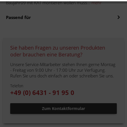
Baujahr09 mit KAT montieren wollen muss...
mehr
Passend für
Sie haben Fragen zu unseren Produkten
oder brauchen eine Beratung?
Unsere Service-Mitarbeiter stehen Ihnen gerne Montag
- Freitag von 9:00 Uhr - 17:00 Uhr zur Verfügung.
Rufen Sie uns doch einfach an oder schreiben Sie uns.
Telefon
+49 (0) 6431 - 91 95 0
Zum Kontaktformular