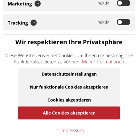
Inaktiv
Marketing
Wenn Sie diesen Zylinder auf einer Piaggio Ape ab Baujahr09
mit KAT montieren wollen muss Auspuff 622440 oder 624221
montiert sein, sonst können wir keine Gewährleistung im
Inaktiv
Tracking
Schadensfall übernehmen. D.R. Motorparts entwickelt und...
Weiter lesen >
Wir respektieren Ihre Privatsphäre
117,50 € *
Diese Website verwendet Cookies, um Ihnen die bestmögliche
Inhalt:
1
Funktionalität bieten zu können.
Mehr Informationen
inkl. MwSt.
zzgl. Versandkosten
Lieferzeit ca. 1 Werktag
Datenschutzeinstellungen
Nur funktionale Cookies akzeptieren
In den
Warenkorb
Cookies akzeptieren
Auf die Merkliste
Alle Cookies akzeptieren
Beschreibung
Impressum
Wenn Sie diesen Zylinder auf einer Piaggio Ape ab