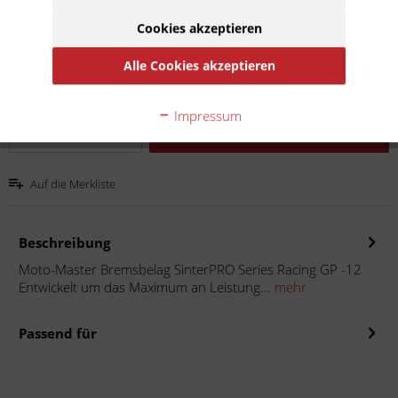
28,50 € *
Cookies akzeptieren
Inhalt:
1
inkl. MwSt.
zzgl. Versandkosten
Alle Cookies akzeptieren
Lieferzeit 20 Werktage
Impressum
In den
Warenkorb
Auf die Merkliste
Beschreibung
Moto-Master Bremsbelag SinterPRO Series Racing GP -12
Entwickelt um das Maximum an Leistung...
mehr
Passend für