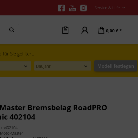
Service & Hilfe
0,00 € *
ür Sie gefiltert.
Modell festlegen
Master Bremsbelag RoadPRO
ic 402104
:
m402104
:
Moto-Master