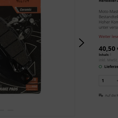
Hersteller
Moto-Mast
Bestandtei
Hoher Komf
unter vers
Weiter les
40,50 
Inhalt:
1
inkl. MwSt
Lieferze
Auf die 