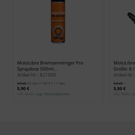
MotoLibre Bremsenreiniger Pro
MotoLibr
Spraydose 500ml...
Größe: 8 /
Artikel-Nr.: 821090
Artikel-Nr
Inhalt
0.5 Liter
(11,80 € * / 1 Liter)
Inhalt
1
5,90 €
5,50 €
inkl. MwSt.
zzgl. Versandkosten
inkl. MwSt.
z