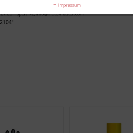
ster
Impressum
5527 LB Hapert NL, info@moto-master.com
2104"