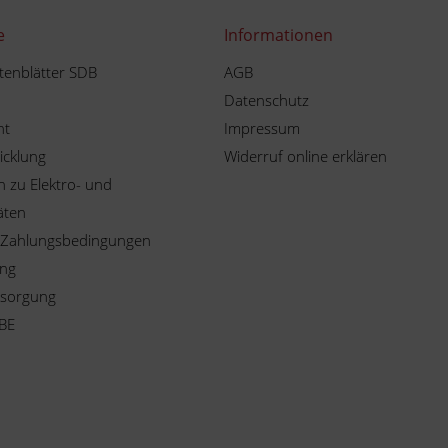
e
Informationen
tenblätter SDB
AGB
Datenschutz
ht
Impressum
icklung
Widerruf online erklären
 zu Elektro- und
äten
 Zahlungsbedingungen
ung
tsorgung
BE