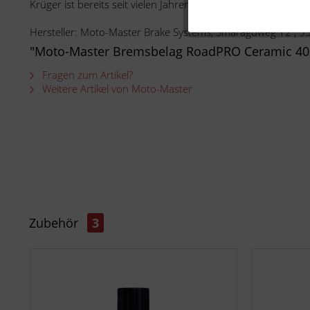
Krüger ist bereits seit vielen Jahren Distributor von Moto-Ma
Hersteller: Moto-Master Brake Systems, Smaragdweg 12 , 
"Moto-Master Bremsbelag RoadPRO Ceramic 40
Fragen zum Artikel?
Weitere Artikel von Moto-Master
Zubehör
3