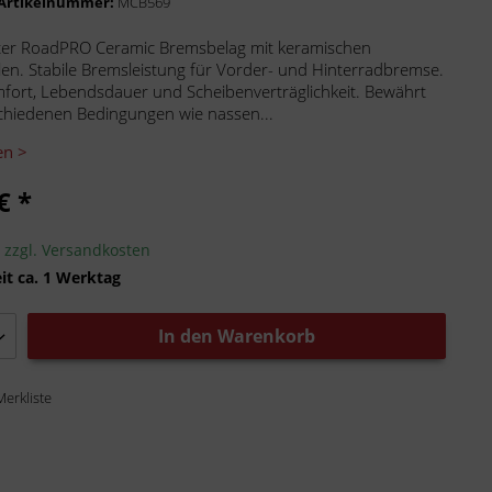
-Artikelnummer:
MCB569
er RoadPRO Ceramic Bremsbelag mit keramischen
len. Stabile Bremsleistung für Vorder- und Hinterradbremse.
ort, Lebendsdauer und Scheibenverträglichkeit. Bewährt
chiedenen Bedingungen wie nassen...
en >
€ *
.
zzgl. Versandkosten
it ca. 1 Werktag
In den
Warenkorb
Merkliste