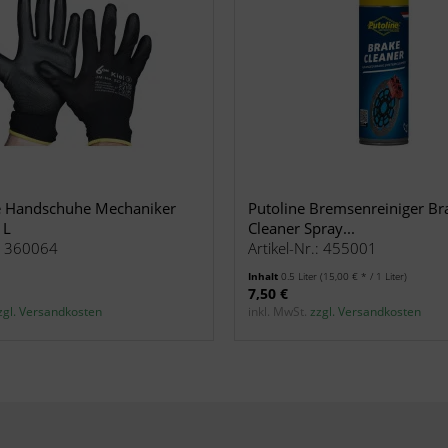
e Handschuhe Mechaniker
Putoline Bremsenreiniger Br
 L
Cleaner Spray...
.: 360064
Artikel-Nr.: 455001
Inhalt
0.5 Liter
(15,00 € * / 1 Liter)
7,50 €
zgl. Versandkosten
inkl. MwSt.
zzgl. Versandkosten