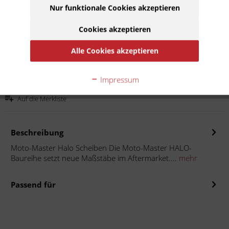
92,50 € *
Nur funktionale Cookies akzeptieren
Inhalt:
1
Cookies akzeptieren
inkl. MwSt.
zzgl. Versandkosten
Lieferzeit 20 Werktage
Alle Cookies akzeptieren
In den
Warenkorb
Impressum
Auf die Merkliste
Beschreibung
Moto-Master Halo Scheiben Die Moto-Master HALO-
Baureihe setzt neue Maßstäbe im Aftermarket....
mehr
Passend für