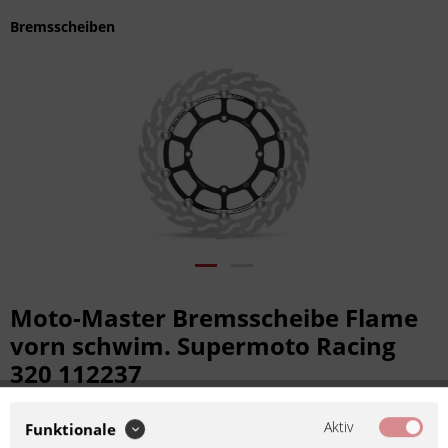
Bremsscheiben
Moto-Master Bremsscheibe Flame
vorn schwim. Supermoto Racing
320 112237
Artikel-Nr.:
m112237
Hersteller:
Moto-Master
Aktiv
Funktionale