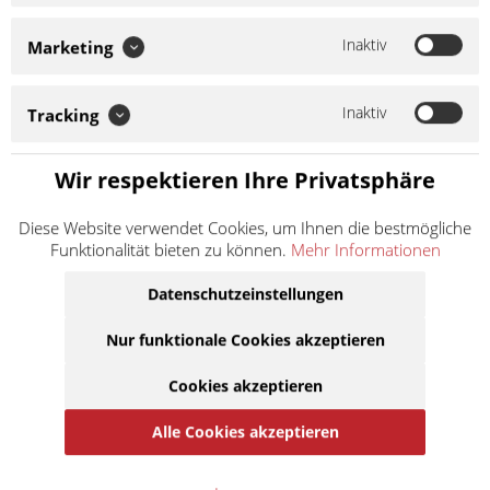
Moto-Master Flame Supermoto
Racing 320 Scheiben Die Moto-Master Supermoto Racing
Bremsscheibe ist speziell für den Einsatz mit unserem
Inaktiv
Marketing
Supermoto Racing Bremssattel konzipiert. Es ist ein 320 mm
schwimmender Rotor im Flame Design mit...
Inaktiv
Tracking
Weiter lesen >
215,90 € *
Wir respektieren Ihre Privatsphäre
Inhalt:
1
inkl. MwSt.
zzgl. Versandkosten
Diese Website verwendet Cookies, um Ihnen die bestmögliche
Funktionalität bieten zu können.
Mehr Informationen
Lieferzeit ca. 1 Werktag
Datenschutzeinstellungen
In den
Warenkorb
Nur funktionale Cookies akzeptieren
Auf die Merkliste
Cookies akzeptieren
Alle Cookies akzeptieren
Beschreibung
Moto-Master Flame Supermoto Racing 320 Scheiben Die