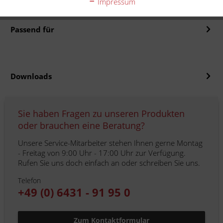
Impressum
Moto-Master Supermoto Racing Bremsscheibe...
mehr
Passend für
Downloads
Sie haben Fragen zu unseren Produkten
oder brauchen eine Beratung?
Unsere Service-Mitarbeiter stehen Ihnen gerne Montag
- Freitag von 9:00 Uhr - 17:00 Uhr zur Verfügung.
Rufen Sie uns doch einfach an oder schreiben Sie uns.
Telefon
+49 (0) 6431 - 91 95 0
Zum Kontaktformular