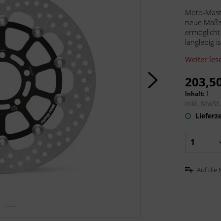
Moto-Mast
neue Maßst
ermöglicht
langlebig 
Weiter les
203,50
Inhalt:
1
inkl. MwSt
Lieferze
Auf die 