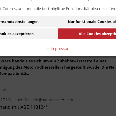
 Cookies, um Ihnen die bestmögliche Funktionalität bieten zu kön
er vollschwimmenden Bremsscheiben unterschieden werden. Sowohl fü
ker sind Moto-Master-Bremsscheiben viel mehr als ein guter Ersatz 
m internationalen Rennsport erprobt.
nschutzeinstellungen
Nur funktionale Cookies a
ookies akzeptieren
Alle Cookies akzepti
 Seite des Herstellers und des Importeurs KRÜGER Moto-Parts al
uch per EMail zugestellt werden. Eine TÜV-Eintragung ist bei ABEs
Impressum
Ware handelt es sich um ein Zubehör-/Ersatzteil eines
ehmigung des Motorradherstellers hergestellt wurde. Die N
Kompatibilität.
ster
5527 LB Hapert NL, info@moto-master.com
mend mit ABE 113124"