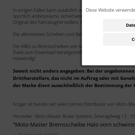
Diese Website verwendet
In einigen Fällen kann zusätzlich zwischen fest-, teil- od
sportlich ambitionierte, sicherheits- und designbewusste Bi
Original des Fahrzeugherstellers. Die Bremsscheiben sind i
Date
Die allermeisten Scheiben und Beläge sind ABE zertifiziert.
C
Die ABEs zu Bremsscheiben von Moto-Master werden auf der
Datei zum Download bereitgestellt und können auf Anfrage a
notwendig!
Soweit nicht anders angegeben: Bei der angebotenen 
Drittherstellers, das nicht im Auftrag oder mit Gen
der Marke dient ausschließlich der Bestimmung der 
Krüger ist bereits seit vielen Jahren Distributor von Moto-Ma
Hersteller: Moto-Master Brake Systems, Smaragdweg 12 , 
"Moto-Master Bremsscheibe Halo vorn schwim
Fragen zum Artikel?