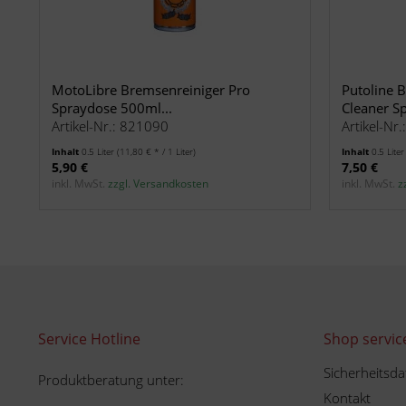
MotoLibre Bremsenreiniger Pro
Putoline 
Spraydose 500ml...
Cleaner Sp
Artikel-Nr.: 821090
Artikel-Nr
Inhalt
0.5 Liter
(11,80 € * / 1 Liter)
Inhalt
0.5 Lite
5,90 €
7,50 €
inkl. MwSt.
zzgl. Versandkosten
inkl. MwSt.
z
Service Hotline
Shop servic
Sicherheitsda
Produktberatung unter:
Kontakt