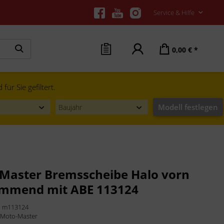
Service & Hilfe
0,00 € *
ür Sie gefiltert.
Modell festlegen
Master Bremsscheibe Halo vorn
mmend mit ABE 113124
:
m113124
:
Moto-Master