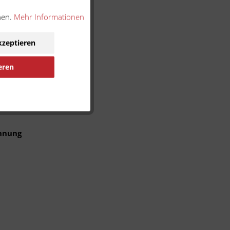
nen.
Mehr Informationen
r
für das
kzeptieren
eren
s PDF-
 nicht
ennung