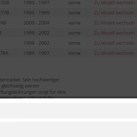
76B
1993 - 1997
vorne
Zu Modell wechseln
77B
1995 - 1999
vorne
Zu Modell wechseln
A8
2000 - 2004
vorne
Zu Modell wechseln
1
1999 - 2002
vorne
Zu Modell wechseln
1998 - 2002
vorne
Zu Modell wechseln
78A
1989 - 1997
vorne
Zu Modell wechseln
ermarket. Sein hochwertiger
gleichzeitig extrem
lüftungsbohrungen sorgt für eine
anspruchung, während die
ne optimale Leistung empfehlen