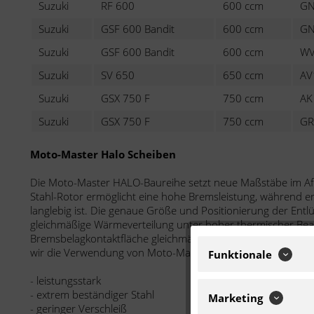
Suzuki
RF 600
600 ccm
GN
Suzuki
GSF 600 Bandit
600 ccm
GN
Suzuki
GSF 600 Bandit
600 ccm
WV
Suzuki
SV 650
650 ccm
AV
Suzuki
GSX 750 F
750 ccm
AK
Suzuki
GSX 750 F
750 ccm
GR
Moto-Master Halo Scheiben
Die Moto-Master HALO-Baureihe setzt neue Maßstäbe im Aft
Stahl-Rotor ermöglicht eine hohe Bremsleistung, während er 
langlebig ist. Die genaue Größe und Positionierung der Ent
gleichmäßige Wärmeverteilung unter hoher thermischer Be
Bremsbelagkontaktfläche gleichmäßig gereinigt wird. Für ei
wir die Verwendung von Moto-Master Bremsbelägen.
Funktionale
- leistungsstark
- extrem beständiger Stahl
Marketing
- geringer Verschleiß