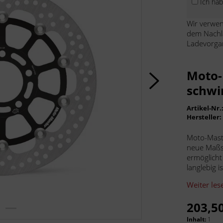
Ich ha
Wir verwen
dem Nachl
Ladevorga
Moto-
schwi
Artikel-Nr.
Hersteller
Moto-Mast
neue Maßst
ermöglicht
langlebig 
Weiter les
203,50
Inhalt:
1