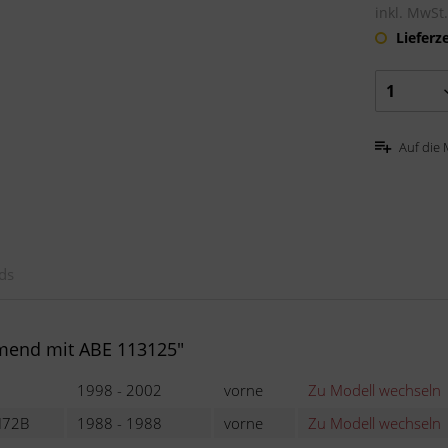
inkl. MwSt
Lieferz
Auf die 
ds
mend mit ABE 113125"
1998 - 2002
vorne
Zu Modell wechseln
72B
1988 - 1988
vorne
Zu Modell wechseln