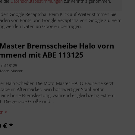
be die
Datenschutzbestimmungen
zur Kenntnis genommen.
den Google Recaptcha. Beim Klick auf Weiter stimmen Sie
aden von Fonts und Google Recaptcha von Google zu. Beim
ng werden Daten an Google übertragen.
Master Bremsscheibe Halo vorn
mmend mit ABE 113125
:
m113125
:
Moto-Master
er Halo Scheiben Die Moto-Master HALO-Baureihe setzt
äbe im Aftermarket. Sein hochwertiger Stahl-Rotor
 eine hohe Bremsleistung, während er gleichzeitig extrem
ist. Die genaue Größe und...
en >
 € *