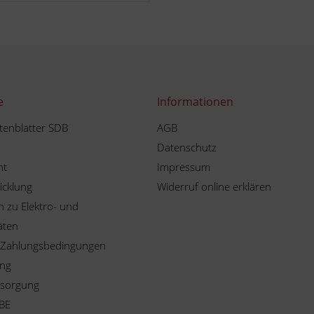
e
Informationen
tenblätter SDB
AGB
Datenschutz
ht
Impressum
icklung
Widerruf online erklären
 zu Elektro- und
äten
 Zahlungsbedingungen
ung
tsorgung
BE