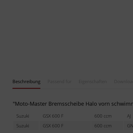
Beschreibung
Passend für
Eigenschaften
Downloa
"Moto-Master Bremsscheibe Halo vorn schwim
Suzuki
GSX 600 F
600 ccm
AJ
Suzuki
GSX 600 F
600 ccm
GN