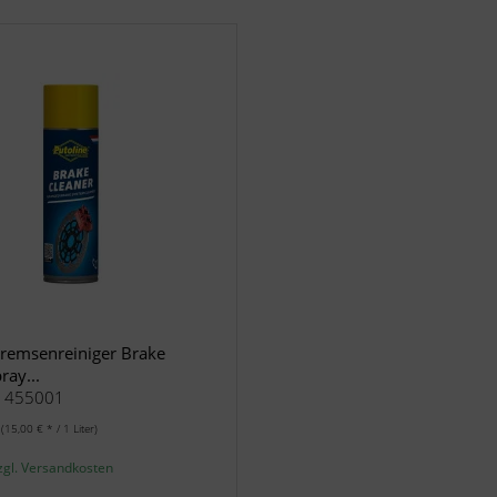
Bremsenreiniger Brake
ray...
.: 455001
r
(15,00 € * / 1 Liter)
zgl. Versandkosten