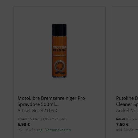
MotoLibre Bremsenreiniger Pro
Putoline 
Spraydose 500ml...
Cleaner Sp
Artikel-Nr.: 821090
Artikel-Nr
Inhalt
0.5 Liter
(11,80 € * / 1 Liter)
Inhalt
0.5 Lite
5,90 €
7,50 €
inkl. MwSt.
zzgl. Versandkosten
inkl. MwSt.
z