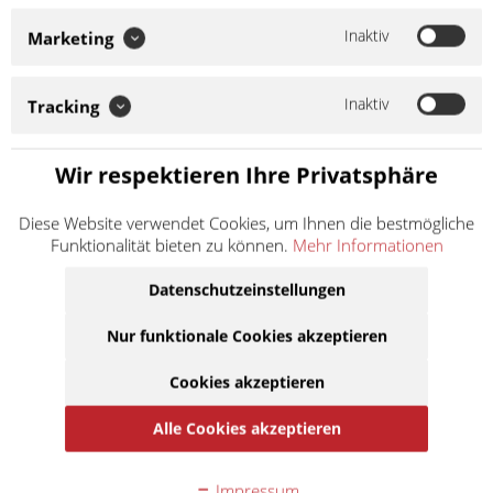
Gleitstift 52 mm lang Edelstahl Gleitstift für Bremsbelag,
Bremszange. Hergestellt aus widerstandsfähigem Stahl, CNC
Inaktiv
Marketing
gefräst. Hervorragende Haltbarkeit und
Korrosionsbeständigkeit. Moto-Master ist ein...
Inaktiv
Tracking
Weiter lesen >
16,90 € *
Wir respektieren Ihre Privatsphäre
Inhalt:
1
inkl. MwSt.
zzgl. Versandkosten
Diese Website verwendet Cookies, um Ihnen die bestmögliche
Lieferzeit ca. 1 Werktag
Funktionalität bieten zu können.
Mehr Informationen
Datenschutzeinstellungen
In den
Warenkorb
Nur funktionale Cookies akzeptieren
Auf die Merkliste
Cookies akzeptieren
Alle Cookies akzeptieren
Beschreibung
Moto-Master Bremsbelag Gleitstift 52 mm lang Edelstahl
Gleitstift für Bremsbelag,...
mehr
Impressum