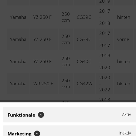
2019
2017
250
Yamaha
YZ 250 F
CG39C
-
hinten
ccm
2018
2017
250
Yamaha
YZ 250 F
CG39C
-
vorne
ccm
2017
2019
250
Yamaha
YZ 250 F
CG40C
-
hinten
ccm
2020
2020
250
Yamaha
WR 250 F
CG42W
-
hinten
ccm
2022
2018
250
Yamaha
WR 250 F
RE251
-
hinten
ccm
2018
Aktiv
Funktionale
2018
WR 450 F
450
Yamaha
-
hinten
EnduroGP
ccm
Inaktiv
Marketing
2018