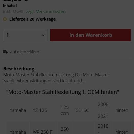
Inhalt:
1
inkl. MwSt.
zzgl. Versandkosten
Lieferzeit 20 Werktage
In den
Warenkorb
Auf die Merkliste
Beschreibung
Moto-Master Stahlflexbremsleitung Die Moto-Master
Stahlflexbremsleitungen sind leicht und...
"Moto-Master Stahlflexleitung f. OEM hinten"
2008
125
Yamaha
YZ 125
CE16C
-
hinten
ccm
2021
2018
250
Yamaha
WR 250 F
-
hinten