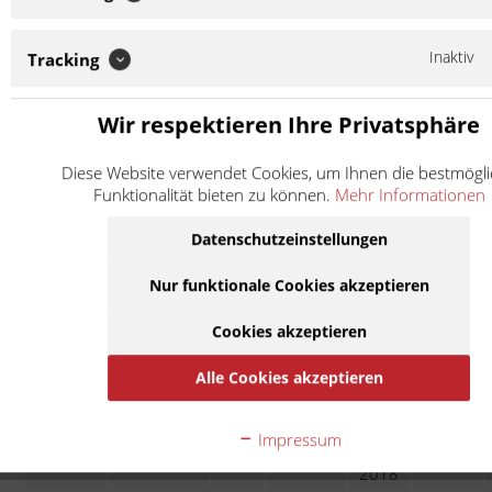
2008
450
Yamaha
YZ 450 F
CJ10C
-
hinten
Inaktiv
Tracking
ccm
2009
2010
450
Wir respektieren Ihre Privatsphäre
Yamaha
YZ 450 F
CJ15C
-
hinten
ccm
2013
Diese Website verwendet Cookies, um Ihnen die bestmögl
2014
Funktionalität bieten zu können.
Mehr Informationen
450
Yamaha
YZ 450 F
CJ18C
-
hinten
ccm
2015
Datenschutzeinstellungen
2016
450
Nur funktionale Cookies akzeptieren
Yamaha
WR 450 F
CJ19W
-
hinten
ccm
2017
Cookies akzeptieren
2016
450
Yamaha
YZ 450 F
CJ21C
-
hinten
Alle Cookies akzeptieren
ccm
2017
2018
Impressum
450
Yamaha
YZ 450 F
CJ22C
-
hinten
ccm
2018