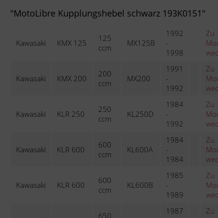
"MotoLibre Kupplungshebel schwarz 193K0151"
1992
Zu
125
Kawasaki
KMX 125
MX125B
-
Mod
ccm
1998
wec
1991
Zu
200
Kawasaki
KMX 200
MX200
-
Mod
ccm
1992
wec
1984
Zu
250
Kawasaki
KLR 250
KL250D
-
Mod
ccm
1992
wec
1984
Zu
600
Kawasaki
KLR 600
KL600A
-
Mod
ccm
1984
wec
1985
Zu
600
Kawasaki
KLR 600
KL600B
-
Mod
ccm
1989
wec
1987
Zu
650