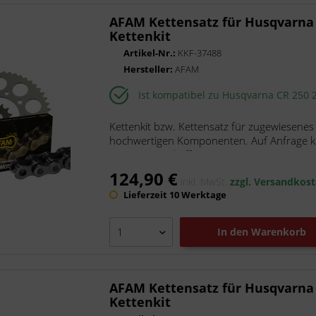
DENSO
AFAM Kettensatz für Husqvarna
DID
Kettenkit
DNA Filters
Artikel-Nr.:
KKF-37488
Hersteller:
AFAM
Esjot
Gtechniq
Ist kompatibel zu Husqvarna CR 250 
Kettenkit DID AFAM
LeoVince
Kettenkit bzw. Kettensatz für zugewiesenes
hochwertigen Komponenten. Auf Anfrage kön
Marston-Domsel
Die Kette wird offen mit...
Moto-Master
124,90 €
MotoLibre
inkl. MwSt.
zzgl. Versandkos
Lieferzeit 10 Werktage
Naraku
NGK
In den
Warenkorb
Pressol
Putoline
Rath, pr88
AFAM Kettensatz für Husqvarna
ScooterLibre
Kettenkit
Technopolymer ARI