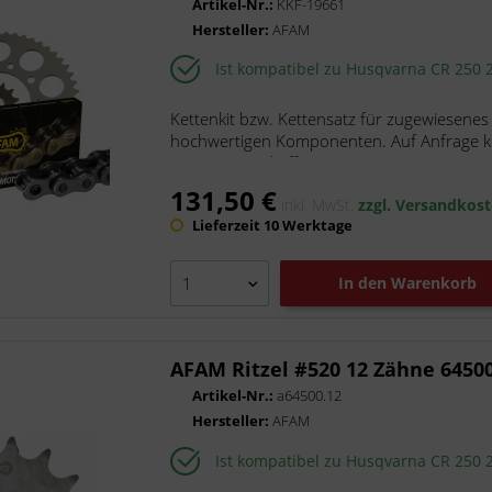
Artikel-Nr.:
KKF-19661
TRW
Hersteller:
AFAM
Tucano Urbano
Ist kompatibel zu Husqvarna CR 250 
V Parts
Kettenkit bzw. Kettensatz für zugewiesenes
hochwertigen Komponenten. Auf Anfrage kön
Die Kette wird offen mit...
131,50 €
inkl. MwSt.
zzgl. Versandkos
Lieferzeit 10 Werktage
In den
Warenkorb
AFAM Ritzel #520 12 Zähne 6450
Artikel-Nr.:
a64500.12
Hersteller:
AFAM
Ist kompatibel zu Husqvarna CR 250 