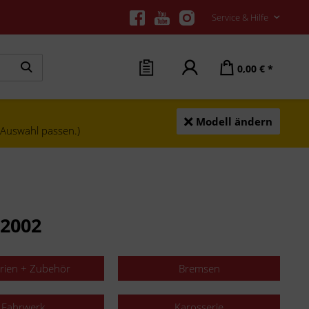
Service & Hilfe
0,00 € *
Modell ändern
e Auswahl passen.)
 2002
erien + Zubehör
Bremsen
Fahrwerk
Karosserie