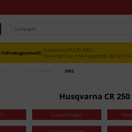
Husqvarna CR 250 2002
e Fahrzeugauswahl:
(Es werden nur Artikel angezeigt, die für Ihr
0 ccm
CR 250 H300AB
2002
Husqvarna CR 250
TS
Auspuffanlagen
Batt
Fahrerausrüstung