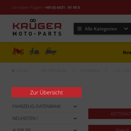
Sie haben Fragen?
+49 (0) 6431 - 91 95 0
Alle Kategorien
Ihr
zurück
Alle Fahrzeuge
Husqvarna
126 - 25
Zur Übersicht
FAHRZEUG-DATENBANK
KETTENKI
NEUHEITEN !
AUSPUFF
Elektrik