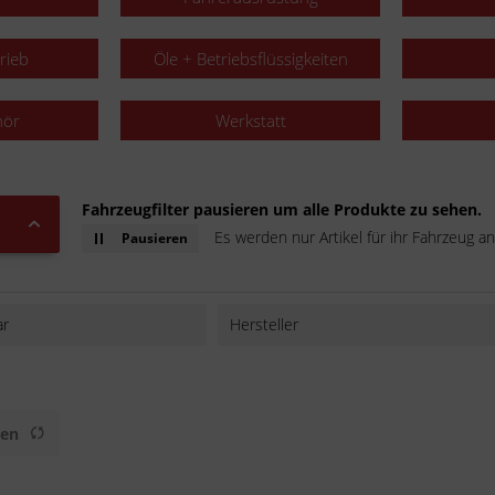
rieb
Öle + Betriebsflüssigkeiten
hör
Werkstatt
Fahrzeugfilter pausieren um alle Produkte zu sehen.
Es werden nur Artikel für ihr Fahrzeug an
Pausieren
ar
Hersteller
AFAM
All-Balls
BAAS bike parts
gen
Buzzetti
D.I.D.