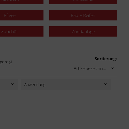
Pflege
Rad + Reifen
Zubehör
Zündanlage
Sortierung:
gezeigt.
Anwendung
1 Satz Bremsbeläge für 1 Bremsscheibe
Lieferumfang: 1 Bremsscheibe