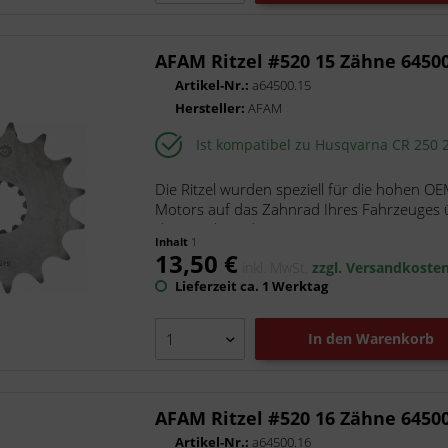
AFAM Ritzel #520 15 Zähne 6450
Artikel-Nr.:
a64500.15
Hersteller:
AFAM
Ist kompatibel zu Husqvarna CR 250 
Die Ritzel wurden speziell für die hohen OE
Motors auf das Zahnrad Ihres Fahrzeuges ü
der Ritzel werden aus...
Inhalt
1
13,50 €
inkl. MwSt.
zzgl. Versandkoste
Lieferzeit ca. 1 Werktag
In den
Warenkorb
AFAM Ritzel #520 16 Zähne 6450
Artikel-Nr.:
a64500.16