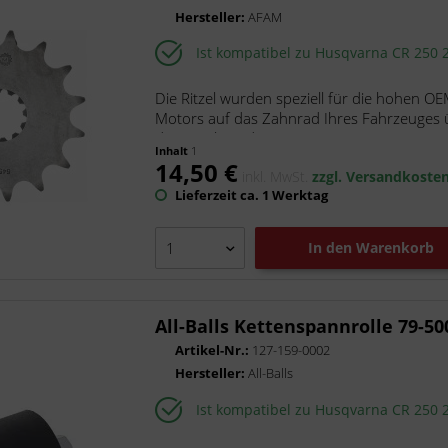
Hersteller:
AFAM
Ist kompatibel zu Husqvarna CR 250 
Die Ritzel wurden speziell für die hohen OE
Motors auf das Zahnrad Ihres Fahrzeuges ü
der Ritzel werden aus...
Inhalt
1
14,50 €
inkl. MwSt.
zzgl. Versandkoste
Lieferzeit ca. 1 Werktag
In den
Warenkorb
All-Balls Kettenspannrolle 79-50
Artikel-Nr.:
127-159-0002
Hersteller:
All-Balls
Ist kompatibel zu Husqvarna CR 250 