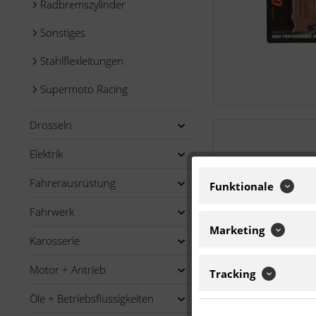
Radbremszylinder
Sonstiges
Stahlflexleitungen
Supermoto Racing
Drosseln
Elektrik
Fahrerausrüstung
Funktionale
Fahrwerk
Marketing
Karosserie
Motor + Antrieb
Tracking
Öle + Betriebsflüssigkeiten