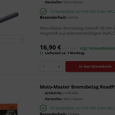
Hersteller:
Moto-Master
Ist kompatibel zu KTM 390 Duke ABS
Besonderheit:
vorne
Moto-Master Bremsbelag Gleitstift 48 mm la
Hergestellt aus widerstandsfähigem Stahl, 
Korrosionsbeständigkeit. Moto-Master...
16,90 €
inkl. MwSt.
zzgl. Versandkoste
Lieferzeit ca. 1 Werktag
In den
Warenkorb
Moto-Master Bremsbelag RoadP
Artikel-Nr.:
m403404
Hersteller:
Moto-Master
Ist kompatibel zu KTM 390 Duke ABS
Besonderheit:
hinten