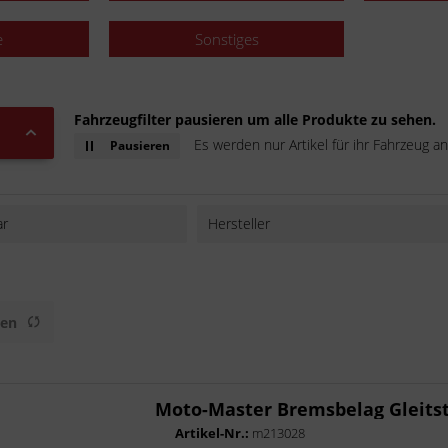
e
Sonstiges
Fahrzeugfilter pausieren um alle Produkte zu sehen.
Es werden nur Artikel für ihr Fahrzeug an
Pausieren
ar
Hersteller
Moto-Master
MotoLibre
Putoline
gen
TRW
Moto-Master Bremsbelag Gleitst
Artikel-Nr.:
m213028