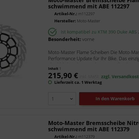
schwimmend mit ABE 112297
Artikel-Nr.:
m112297
Hersteller:
Moto-Master
Ist kompatibel zu KTM 390 Duke ABS
Besonderheit:
vorne
Moto-Master Flame Scheiben Die Moto-Maste
Performance Update für Ihr Bike. Das einzi
gleichbleibende Bremsleistung, selbst bei...
Inhalt
1
215,90 €
inkl. MwSt.
zzgl. Versandkos
Lieferzeit ca. 1 Werktag
In den
Warenkorb
Moto-Master Bremsscheibe Nitro
schwimmend mit ABE 112379
Artikel-Nr.:
m112379