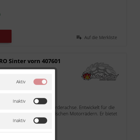
n
Auf die Merkliste
O Sinter vorn 407601
Aktiv
 2020
Inaktiv
er Bremsbelag für die Vorderachse. Entwickelt für die
Touren- und kundenspezifischen Motorrädern. Er bietet
Inaktiv
n