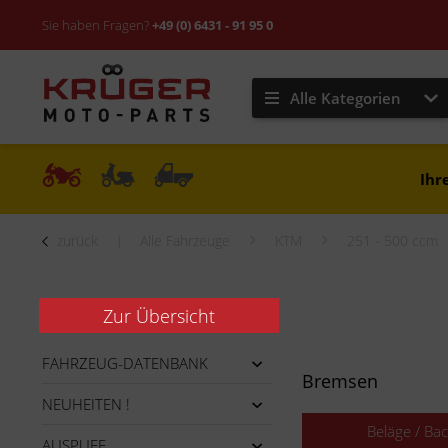
Sie haben Fragen?
+49 (0) 6431 - 91 95 0
Alle Kategorien
Ihr
zurück
Alle Fahrzeuge
KTM
251 - 500 ccm
Zur Übersicht
FAHRZEUG-DATENBANK
Bremsen
NEUHEITEN !
Beläge / Ba
AUSPUFF