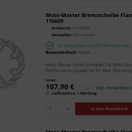
Moto-Master Bremsscheibe Flam
110609
Artikel-Nr.:
m110609
Hersteller:
Moto-Master
Ist kompatibel zu KTM 390 Duke ABS
Besonderheit:
hinten
Moto-Master Flame Scheiben Die Moto-Maste
Performance Update für Ihr Bike. Das einzi
gleichbleibende Bremsleistung, selbst bei...
Inhalt
1
107,90 €
inkl. MwSt.
zzgl. Versandkos
Lieferzeit ca. 1 Werktag
In den
Warenkorb
Moto-Master Bremsscheibe Flam