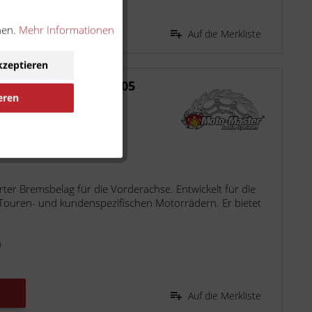
nen.
Mehr Informationen
Auf die Merkliste
kzeptieren
O Sinter vorn 407605
eren
 2020
er Bremsbelag für die Vorderachse. Entwickelt für die
Touren- und kundenspezifischen Motorrädern. Er bietet
n
Auf die Merkliste