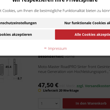
 Cookies, um Ihnen die bestmögliche Funktionalität bieten zu kön
In den
Warenkorb
nschutzeinstellungen
Nur funktionale Cookies a
Moto-Master Bremsbelag RoadPR
ookies akzeptieren
Alle Cookies akzepti
Artikel-Nr.:
m407605
Hersteller:
Moto-Master
Impressum
Ist kompatibel zu KTM 390 Duke ABS
Besonderheit:
vorne
Moto-Master RoadPRO Sinter front Gesintert
neue Generation von Hochleistungssport-, 
eine Kombination aus...
47,50 €
inkl. MwSt.
zzgl. Versandkoste
Lieferzeit 20 Werktage
In den
Warenkorb