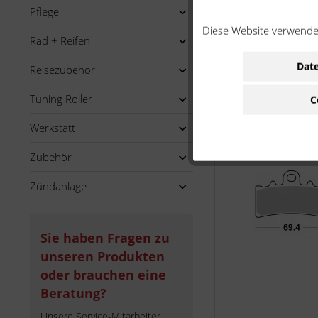
Pflege
Diese Website verwendet
Rad + Reifen
Date
Reisezubehör
Tuning Roller
C
Werkstatt
Zubehör
Zündanlage
Sie haben Fragen zu
unseren Produkten
oder brauchen eine
Beratung?
Unsere Service-Mitarbeiter