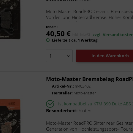
Moto-Master RoadPRO Ceramic Bremsbelag m
Vorder- und Hinterradbremse. Hoher Komfo
unter verschiedenen...
Inhalt
1
40,50 €
inkl. MwSt.
zzgl. Versandkoste
Lieferzeit ca. 1 Werktag
In den
Warenkorb
Moto-Master Bremsbelag RoadPR
Artikel-Nr.:
m403402
Hersteller:
Moto-Master
Ist kompatibel zu KTM 390 Duke ABS
Besonderheit:
hinten
Moto-Master RoadPRO Sinter rear Gesinterte
Generation von Hochleistungssport-, Toure