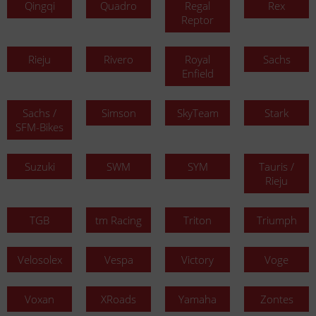
Qingqi
Quadro
Regal
Rex
Reptor
Rieju
Rivero
Royal
Sachs
Enfield
Sachs /
Simson
SkyTeam
Stark
SFM-Bikes
Suzuki
SWM
SYM
Tauris /
Rieju
TGB
tm Racing
Triton
Triumph
Velosolex
Vespa
Victory
Voge
Voxan
XRoads
Yamaha
Zontes