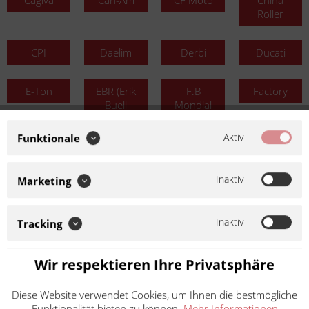
Cagiva
Can-Am
CF Moto
China
Roller
CPI
Daelim
Derbi
Ducati
E-Ton
EBR (Erik
F.B
Factory
Buell
Mondial
Racing)
Aktiv
Funktionale
Fantic
Gas Gas
Generic
Gilera
Inaktiv
Marketing
Harley-
Hercules
Honda
Husaberg
Davidson
Inaktiv
Tracking
Husqvarna
Hyosung
Indian
Italjet
Wir respektieren Ihre Privatsphäre
Jack Fox
Jawa
Kawasaki
Keeway
Diese Website verwendet Cookies, um Ihnen die bestmögliche
Funktionalität bieten zu können.
Mehr Informationen