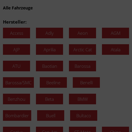
Alle Fahrzeuge
Hersteller:
Access
Adly
Aeon
AGM
AJP
Aprilia
Arctic Cat
Atala
ATU
Baotian
Barossa
Barossa/SMC
Beeline
Benelli
Benzhou
Beta
BMW
Bombardier
Buell
Bultaco