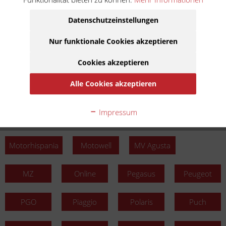
Kreidler
KSR Moto
KTM
Kymco
Datenschutzeinstellungen
Laverda
LML
Longbo
Luxxon
Nur funktionale Cookies akzeptieren
Cookies akzeptieren
Malaguti
Mash
MBK
MKS
Ecobikes
Alle Cookies akzeptieren
Moto
Moto
Motobi
Impressum
Guzzi
Morini
Motorhispania
Motowell
MV Agusta
MZ
Online
Pegasus
Peugeot
PGO
Piaggio
Polaris
Puch