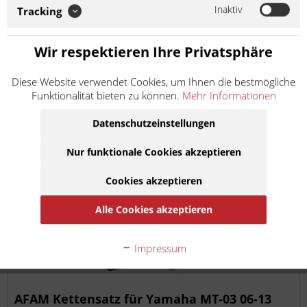
Komponenten. Auf Anfrage können weitere Spezifikationen
Inaktiv
Tracking
des Kits mitgeteilt werden. Die Kette wird offen mit...
152,90 €
Wir respektieren Ihre Privatsphäre
inkl. MwSt.
zzgl. Versandkosten
Lieferzeit 10 Werktage
Diese Website verwendet Cookies, um Ihnen die bestmögliche
Funktionalität bieten zu können.
Mehr Informationen
In den
Warenkorb
Datenschutzeinstellungen
Auf die Merkliste
Nur funktionale Cookies akzeptieren
Cookies akzeptieren
Alle Cookies akzeptieren
Impressum
AFAM Kettensatz für Yamaha MT-03 06-13