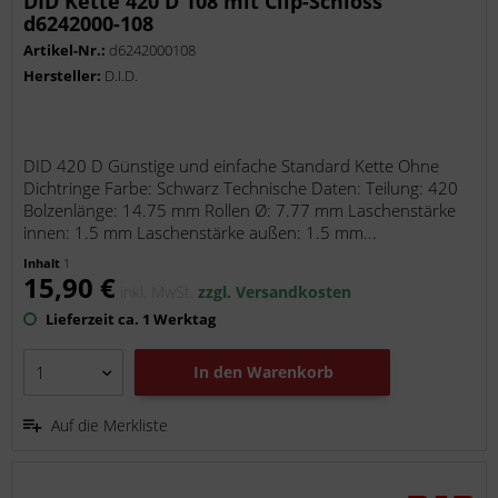
DID Kette 420 D 108 mit Clip-Schloss
d6242000-108
Artikel-Nr.:
d6242000108
Hersteller:
D.I.D.
DID 420 D Günstige und einfache Standard Kette Ohne
Dichtringe Farbe: Schwarz Technische Daten: Teilung: 420
Bolzenlänge: 14.75 mm Rollen Ø: 7.77 mm Laschenstärke
innen: 1.5 mm Laschenstärke außen: 1.5 mm...
Inhalt
1
15,90 €
inkl. MwSt.
zzgl. Versandkosten
Lieferzeit ca. 1 Werktag
In den
Warenkorb
Auf die Merkliste