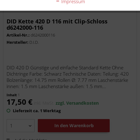
Impressum
DID Kette 420 D 116 mit Clip-Schloss
d6242000-116
Artikel-Nr.:
d6242000116
Hersteller:
D.I.D.
DID 420 D Günstige und einfache Standard Kette Ohne
Dichtringe Farbe: Schwarz Technische Daten: Teilung: 420
Bolzenlänge: 14.75 mm Rollen Ø: 7.77 mm Laschenstärke
innen: 1.5 mm Laschenstärke außen: 1.5 mm...
Inhalt
1
17,50 €
inkl. MwSt.
zzgl. Versandkosten
Lieferzeit ca. 1 Werktag
In den
Warenkorb