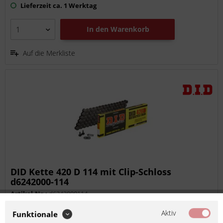
Lieferzeit ca. 1 Werktag
In den
Warenkorb
Auf die Merkliste
DID Kette 420 D 114 mit Clip-Schloss
d6242000-114
Artikel-Nr.:
d6242000114
Hersteller:
D.I.D.
Aktiv
Funktionale