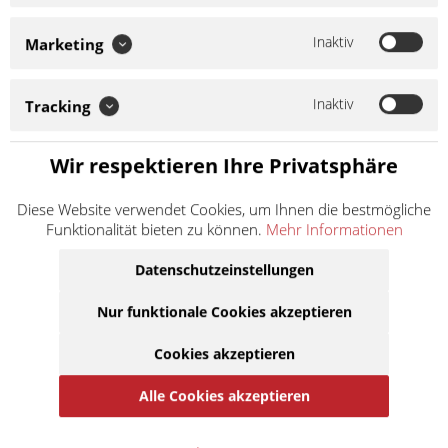
Inaktiv
Marketing
DID 420 D Günstige und einfache Standard Kette Ohne
Dichtringe Farbe: Schwarz Technische Daten: Teilung: 420
Bolzenlänge: 14.75 mm Rollen Ø: 7.77 mm Laschenstärke
Inaktiv
innen: 1.5 mm Laschenstärke außen: 1.5 mm...
Tracking
Inhalt
1
16,90 €
inkl. MwSt.
zzgl. Versandkosten
Wir respektieren Ihre Privatsphäre
Lieferzeit 10 Werktage
Diese Website verwendet Cookies, um Ihnen die bestmögliche
Funktionalität bieten zu können.
Mehr Informationen
In den
Warenkorb
Datenschutzeinstellungen
Auf die Merkliste
Nur funktionale Cookies akzeptieren
Cookies akzeptieren
Alle Cookies akzeptieren