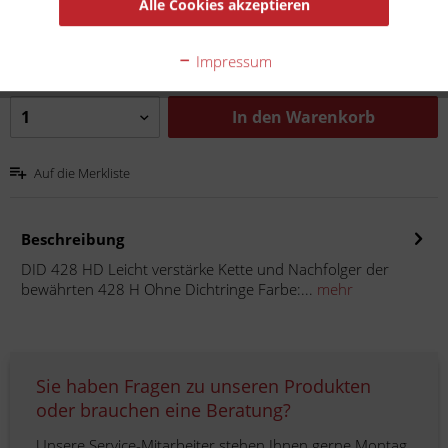
Alle Cookies akzeptieren
Inhalt:
1
inkl. MwSt.
zzgl. Versandkosten
Impressum
Lieferzeit 10 Werktage
In den
Warenkorb
Auf die Merkliste
Beschreibung
DID 428 HD Leicht verstärke Kette und Nachfolger der
bewährten 428 H Ohne Dichtringe Farbe:...
mehr
Sie haben Fragen zu unseren Produkten
oder brauchen eine Beratung?
Unsere Service-Mitarbeiter stehen Ihnen gerne Montag