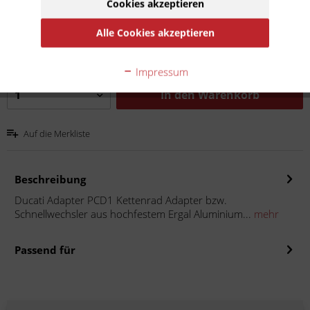
Cookies akzeptieren
139,00 € *
Inhalt:
1
Alle Cookies akzeptieren
inkl. MwSt.
zzgl. Versandkosten
Lieferzeit 10 Werktage
Impressum
In den
Warenkorb
Auf die Merkliste
Beschreibung
Ducati Adapter PCD1 Kettenrad Adapter bzw.
Schnellwechsler aus hochfestem Ergal Aluminium...
mehr
Passend für