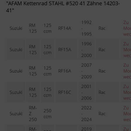
"AFAM Kettenrad STAHL #520 41 Zähne 14203-
41"
1992
Zu
RM
125
Suzuki
RF14A
-
Rac
Mod
125
ccm
1995
wec
1996
Zu
RM
125
Suzuki
RF15A
-
Rac
Mod
125
ccm
2000
wec
2007
Zu
RM
125
Suzuki
RF16A
-
Rac
Mod
125
ccm
2009
wec
2001
Zu
RM
125
Suzuki
RF16C
-
Rac
Mod
125
ccm
2006
wec
RM-
2022
Zu
250
Suzuki
Z
-
Rac
Mod
ccm
250
2024
wec
RM-
2019
Zu