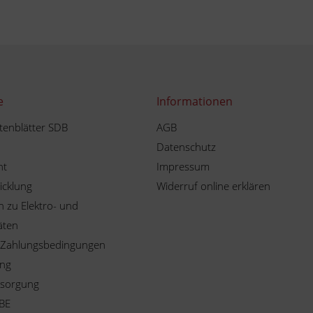
e
Informationen
tenblätter SDB
AGB
Datenschutz
ht
Impressum
icklung
Widerruf online erklären
 zu Elektro- und
äten
 Zahlungsbedingungen
ung
tsorgung
BE