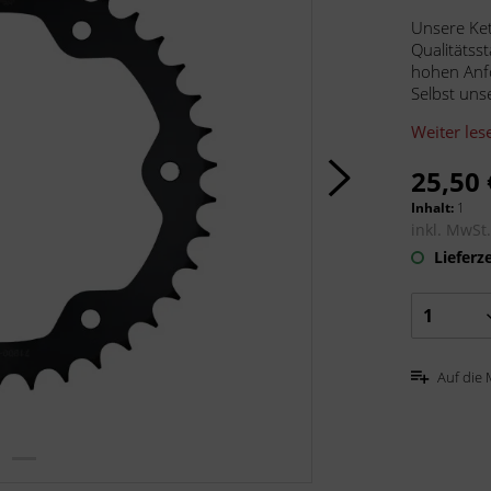
Unsere Ke
Qualitätss
hohen Anf
Selbst uns
Weiter les
25,50 
Inhalt:
1
inkl. MwSt
Lieferze
Auf die 