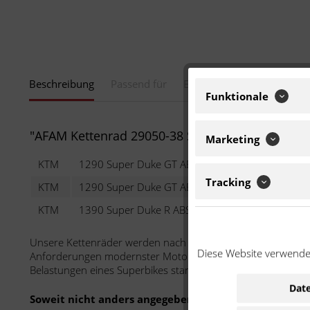
Beschreibung
Passend für
Eigenschaften
Funktionale
"AFAM Kettenrad 29050-38 STAHL #525 38 Zähne
Marketing
KTM
1290 Super Duke GT ABS
1301 ccm
Tracking
KTM
1290 Super Duke GT ABS
1301 ccm
K
KTM
1390 Super Duke R ABS
1390 ccm
Unsere Kettenräder werden nach den größtmöglichen Qualit
Diese Website verwendet
Anforderungen modernster Motorräder gerecht zu werden. S
Belastungen eines Superbikes stand.
Date
Soweit nicht anders angegeben: Bei der angebotenen 