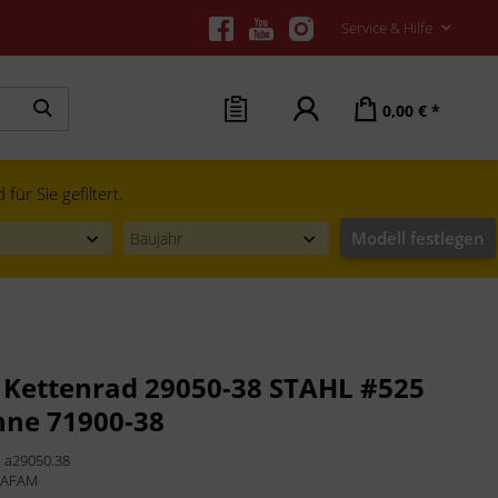
Service & Hilfe
0,00 € *
ür Sie gefiltert.
Modell festlegen
Kettenrad 29050-38 STAHL #525
hne 71900-38
:
a29050.38
:
AFAM