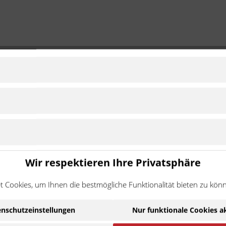
 71900-38"
2019 - 2024
Standard
Zu Modell wec
TM Superduke
2013 - 2019
Standard
Zu Modell wec
2024 - 2024
Standard
Zu Modell wec
Wir respektieren Ihre Privatsphäre
ätsstandards produziert und stetig weiterentwickelt, um den hoh
 Cookies, um Ihnen die bestmögliche Funktionalität bieten zu kön
elbst unsere superleichten Kettenräder halten so den extremen
nschutzeinstellungen
Nur funktionale Cookies a
Ware handelt es sich um ein Zubehör-/Ersatzteil eines