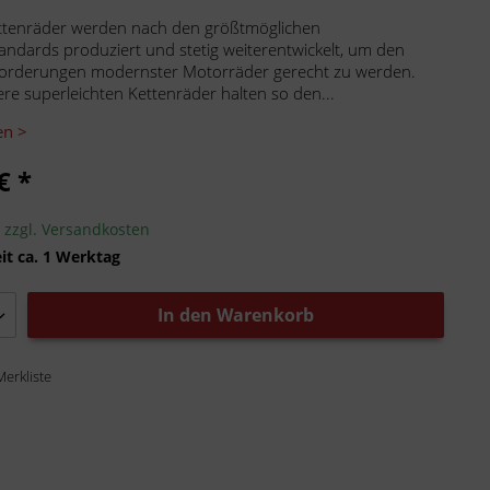
ttenräder werden nach den größtmöglichen
tandards produziert und stetig weiterentwickelt, um den
orderungen modernster Motorräder gerecht zu werden.
ere superleichten Kettenräder halten so den...
en >
€ *
.
zzgl. Versandkosten
it ca. 1 Werktag
In den
Warenkorb
Merkliste