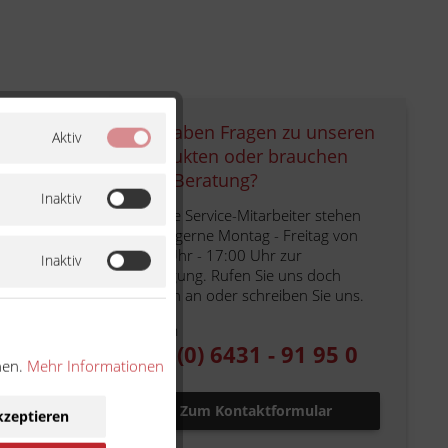
Sie haben Fragen zu unseren
Aktiv
Produkten oder brauchen
eine Beratung?
Inaktiv
Unsere Service-Mitarbeiter stehen
Ihnen gerne Montag - Freitag von
hseln
9:00 Uhr - 17:00 Uhr zur
Inaktiv
hseln
Verfügung. Rufen Sie uns doch
einfach an oder schreiben Sie uns.
hseln
Telefon
+49 (0) 6431 - 91 95 0
en
nen.
Mehr Informationen
Zum Kontaktformular
kzeptieren