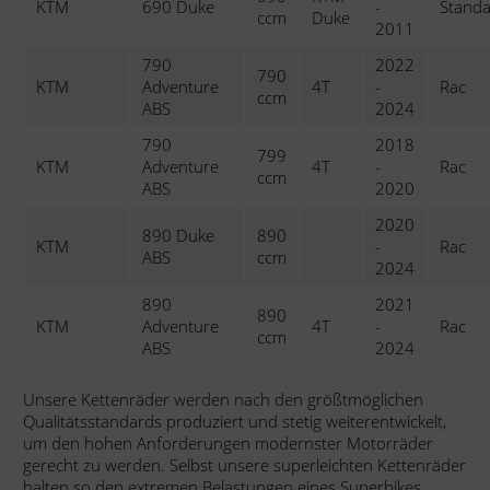
KTM
690 Duke
-
Stand
ccm
Duke
2011
790
2022
790
KTM
Adventure
4T
-
Rac
ccm
ABS
2024
790
2018
799
KTM
Adventure
4T
-
Rac
ccm
ABS
2020
2020
890 Duke
890
KTM
-
Rac
ABS
ccm
2024
890
2021
890
KTM
Adventure
4T
-
Rac
ccm
ABS
2024
Unsere Kettenräder werden nach den größtmöglichen
Qualitätsstandards produziert und stetig weiterentwickelt,
um den hohen Anforderungen modernster Motorräder
gerecht zu werden. Selbst unsere superleichten Kettenräder
halten so den extremen Belastungen eines Superbikes