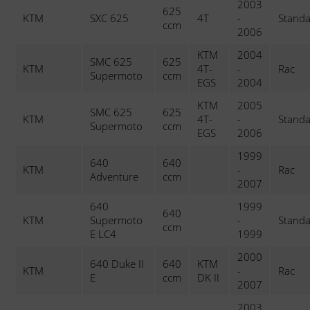
2003
625
KTM
SXC 625
4T
-
Stand
ccm
2006
KTM
2004
SMC 625
625
KTM
4T-
-
Rac
Supermoto
ccm
EGS
2004
KTM
2005
SMC 625
625
KTM
4T-
-
Stand
Supermoto
ccm
EGS
2006
1999
640
640
KTM
-
Rac
Adventure
ccm
2007
640
1999
640
KTM
Supermoto
-
Stand
ccm
E LC4
1999
2000
640 Duke II
640
KTM
KTM
-
Rac
E
ccm
DK II
2007
2003