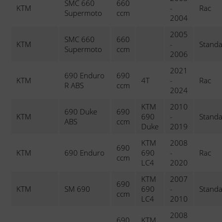
SMC 660
660
KTM
-
Rac
Supermoto
ccm
2004
2005
SMC 660
660
KTM
-
Stand
Supermoto
ccm
2006
2021
690 Enduro
690
KTM
4T
-
Rac
R ABS
ccm
2024
KTM
2010
690 Duke
690
KTM
690
-
Stand
ABS
ccm
Duke
2019
KTM
2008
690
KTM
690 Enduro
690
-
Rac
ccm
LC4
2020
KTM
2007
690
KTM
SM 690
690
-
Stand
ccm
LC4
2010
2008
690
KTM