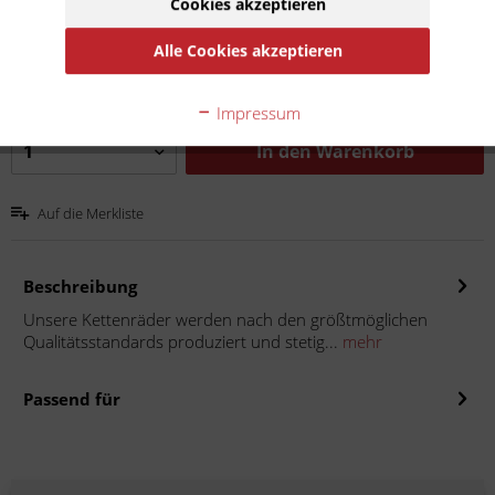
Cookies akzeptieren
26,50 € *
Inhalt:
1
Alle Cookies akzeptieren
inkl. MwSt.
zzgl. Versandkosten
Lieferzeit 10 Werktage
Impressum
In den
Warenkorb
Auf die Merkliste
Beschreibung
Unsere Kettenräder werden nach den größtmöglichen
Qualitätsstandards produziert und stetig...
mehr
Passend für