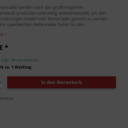
ttenräder werden nach den größtmöglichen
tandards produziert und stetig weiterentwickelt, um den
orderungen modernster Motorräder gerecht zu werden.
ere superleichten Kettenräder halten so den...
en >
€ *
.
zzgl. Versandkosten
it ca. 1 Werktag
In den
Warenkorb
Merkliste