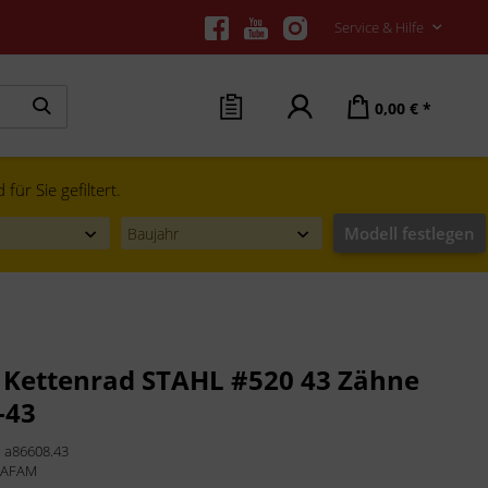
Service & Hilfe
0,00 € *
ür Sie gefiltert.
Modell festlegen
Kettenrad STAHL #520 43 Zähne
-43
:
a86608.43
:
AFAM