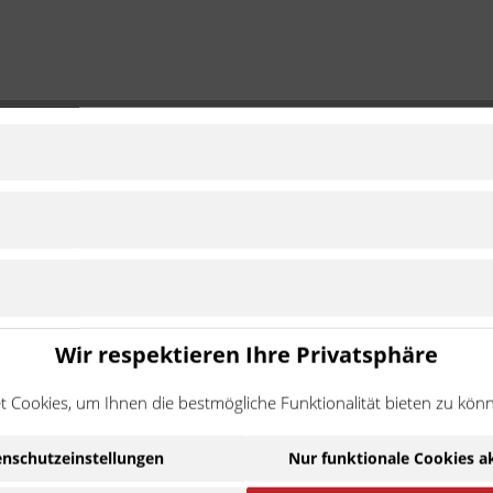
3"
ME2
2015 - 2015
Standard
Zu Modell wechsel
MF
2015 - 2016
Standard
Zu Modell wechsel
MG2
2015 - 2016
Standard
Zu Modell wechsel
Wir respektieren Ihre Privatsphäre
ätsstandards produziert und stetig weiterentwickelt, um den hoh
 Cookies, um Ihnen die bestmögliche Funktionalität bieten zu kön
elbst unsere superleichten Kettenräder halten so den extremen
nschutzeinstellungen
Nur funktionale Cookies a
Ware handelt es sich um ein Zubehör-/Ersatzteil eines