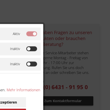
Sie haben Fragen zu unseren
Aktiv
Produkten oder brauchen
eine Beratung?
Inaktiv
Unsere Service-Mitarbeiter stehen
Ihnen gerne Montag - Freitag von
n
9:00 Uhr - 17:00 Uhr zur
Inaktiv
n
Verfügung. Rufen Sie uns doch
einfach an oder schreiben Sie uns.
n
Telefon
+49 (0) 6431 - 91 95 0
en
nen.
Mehr Informationen
Zum Kontaktformular
kzeptieren