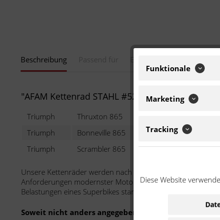
Beschreibung
Passend für
Eigenschaften
Funktionale
"AFAM Kettenrad STAHL #520 43 Zähne 86608-4
Marketing
Triumph
Thruxton 865
865 ccm
986
Tracking
Triumph
Bonneville 865
865 ccm
986
Triumph
Scrambler 865
865 ccm
986
Unsere Kettenräder werden nach den größtmöglichen Qualit
Diese Website verwendet
Anforderungen modernster Motorräder gerecht zu werden. S
Belastungen eines Superbikes stand.
Date
Soweit nicht anders angegeben: Bei der angebotenen 