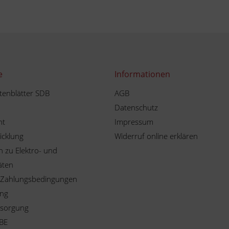
e
Informationen
tenblätter SDB
AGB
Datenschutz
ht
Impressum
icklung
Widerruf online erklären
 zu Elektro- und
äten
 Zahlungsbedingungen
ung
tsorgung
BE