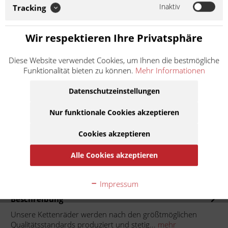
nach den größtmöglichen Qualitätsstandards produziert und
Inaktiv
Tracking
stetig weiterentwickelt, um den hohen Anforderungen
modernster Motorräder gerecht zu werden. Selbst unsere
superleichten Kettenräder halten so den...
Wir respektieren Ihre Privatsphäre
Weiter lesen >
Diese Website verwendet Cookies, um Ihnen die bestmögliche
Funktionalität bieten zu können.
Mehr Informationen
62,50 € *
Inhalt:
1
Datenschutzeinstellungen
inkl. MwSt.
zzgl. Versandkosten
Lieferzeit ca. 1 Werktag
Nur funktionale Cookies akzeptieren
Cookies akzeptieren
In den
Warenkorb
Alle Cookies akzeptieren
Auf die Merkliste
Impressum
Beschreibung
Unsere Kettenräder werden nach den größtmöglichen
Qualitätsstandards produziert und stetig...
mehr