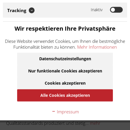
nach den größtmöglichen Qualitätsstandards produziert und
stetig weiterentwickelt, um den hohen Anforderungen
Inaktiv
Tracking
modernster Motorräder gerecht zu werden. Selbst unsere
superleichten Kettenräder halten so den...
Wir respektieren Ihre Privatsphäre
Weiter lesen >
53,90 € *
Diese Website verwendet Cookies, um Ihnen die bestmögliche
Funktionalität bieten zu können.
Mehr Informationen
inkl. MwSt.
zzgl. Versandkosten
Lieferzeit ca. 1 Werktag
Datenschutzeinstellungen
Nur funktionale Cookies akzeptieren
In den
Warenkorb
Cookies akzeptieren
Auf die Merkliste
Alle Cookies akzeptieren
Beschreibung
Impressum
Unsere Kettenräder werden nach den größtmöglichen
Qualitätsstandards produziert und stetig...
mehr