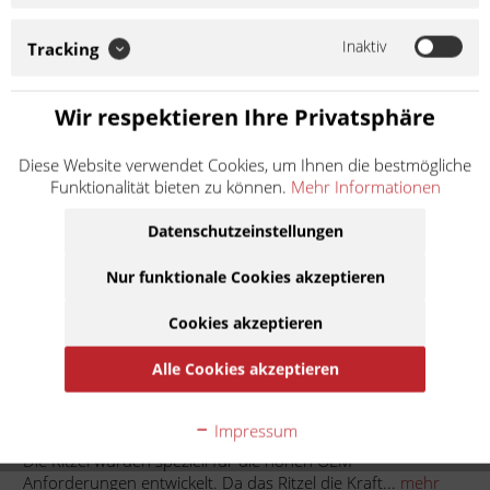
die hohen OEM Anforderungen entwickelt. Da das Ritzel die
Kraft des Motors auf das Zahnrad Ihres Fahrzeuges überträgt,
Inaktiv
Tracking
wirken hier besondere Kräfte. Zur Herstellung der Ritzel
werden aus diesem Grund nur...
Weiter lesen >
Wir respektieren Ihre Privatsphäre
6,50 € *
Diese Website verwendet Cookies, um Ihnen die bestmögliche
Funktionalität bieten zu können.
Mehr Informationen
Inhalt:
1
inkl. MwSt.
zzgl. Versandkosten
Datenschutzeinstellungen
Lieferzeit ca. 1 Werktag
Nur funktionale Cookies akzeptieren
In den
Warenkorb
Cookies akzeptieren
Auf die Merkliste
Alle Cookies akzeptieren
Beschreibung
Impressum
Die Ritzel wurden speziell für die hohen OEM
Anforderungen entwickelt. Da das Ritzel die Kraft...
mehr