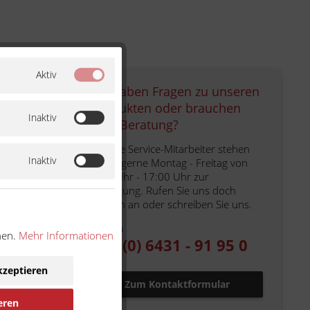
Aktiv
Sie haben Fragen zu unseren
Produkten oder brauchen
Inaktiv
eine Beratung?
Unsere Service-Mitarbeiter stehen
Inaktiv
Ihnen gerne Montag - Freitag von
9:00 Uhr - 17:00 Uhr zur
Verfügung. Rufen Sie uns doch
einfach an oder schreiben Sie uns.
Telefon
nen.
Mehr Informationen
+49 (0) 6431 - 91 95 0
ennung
kzeptieren
Zum Kontaktformular
eren