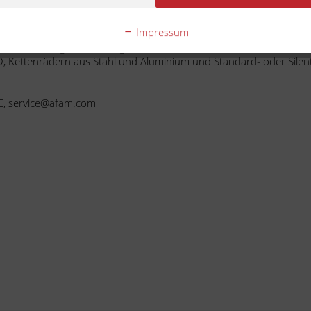
immtes Fahrzeug?
Impressum
r Ihr Fahrzeug zusammengestellt.
, Kettenrädern aus Stahl und Aluminium und Standard- oder Silent
E, service@afam.com