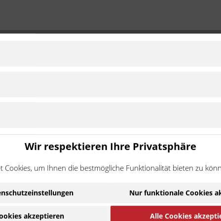
1979 - 1979
Standard
Zu Modell wechseln
 entwickelt.
Wir respektieren Ihre Privatsphäre
hrzeuges überträgt, wirken hier besondere Kräfte.
e besten Stahllegierungen verwendet.
 Cookies, um Ihnen die bestmögliche Funktionalität bieten zu kön
Ware handelt es sich um ein Zubehör-/Ersatzteil eines
ehmigung des Motorradherstellers hergestellt wurde. Die N
nschutzeinstellungen
Nur funktionale Cookies a
Kompatibilität.
ookies akzeptieren
Alle Cookies akzepti