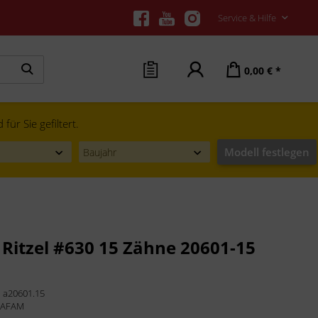
Service & Hilfe
0,00 € *
ür Sie gefiltert.
Modell festlegen
Ritzel #630 15 Zähne 20601-15
:
a20601.15
:
AFAM