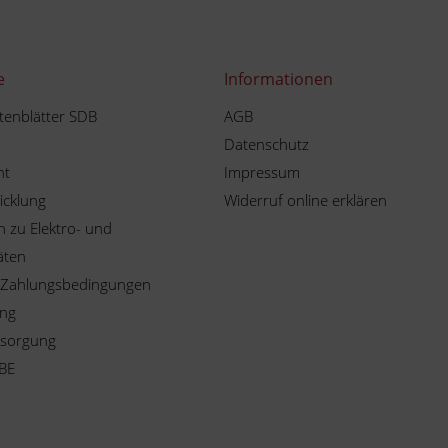
e
Informationen
tenblätter SDB
AGB
Datenschutz
ht
Impressum
icklung
Widerruf online erklären
 zu Elektro- und
äten
 Zahlungsbedingungen
ung
tsorgung
BE