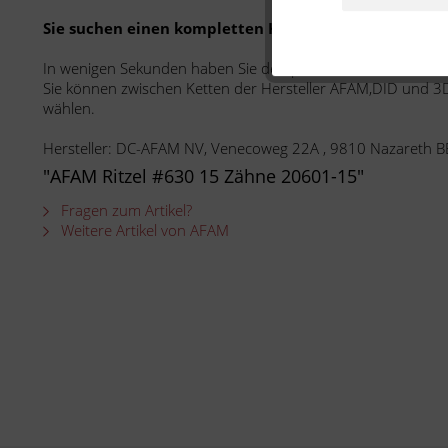
Sie suchen einen kompletten Kettenkit für ein best
In wenigen Sekunden haben Sie den passenden Kettenkit fü
Sie können zwischen Ketten der Hersteller AFAM,DID und 3D
wählen.
Hersteller: DC-AFAM NV, Venecoweg 22A , 9810 Nazareth B
"AFAM Ritzel #630 15 Zähne 20601-15"
Fragen zum Artikel?
Weitere Artikel von AFAM