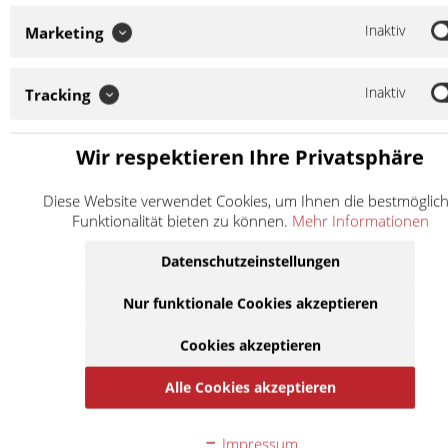
2007
Zu
ZX-6R
600
Inaktiv
Marketing
Kawasaki
ZX600P
-
Rac
Mo
Ninja
ccm
2008
we
2009
Zu
Inaktiv
Tracking
ZX-6R
600
Kawasaki
ZX600R
-
Rac
Mo
Ninja
ccm
2016
we
Wir respektieren Ihre Privatsphäre
ZX-6R
2013
Zu
(636)
636
Kawasaki
ZX636EE
-
Rac
Mo
Diese Website verwendet Cookies, um Ihnen die bestmöglic
Ninja
ccm
2016
we
Funktionalität bieten zu können.
Mehr Informationen
ABS
XTZ
Datenschutzeinstellungen
750
1989
Zu
750
Yamaha
Super
3LD
-
Rac
Mo
Nur funktionale Cookies akzeptieren
ccm
Tenere
1997
we
H
Cookies akzeptieren
XTZ
Alle Cookies akzeptieren
750
1990
Zu
750
Yamaha
Super
3WM
-
Rac
Mo
ccm
Tenere
1993
we
Impressum