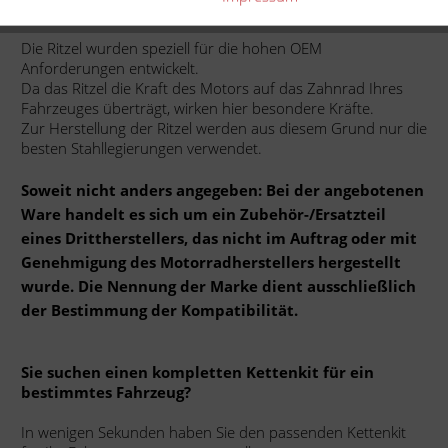
N
Die Ritzel wurden speziell für die hohen OEM
Anforderungen entwickelt.
Da das Ritzel die Kraft des Motors auf das Zahnrad Ihres
Fahrzeuges überträgt, wirken hier besondere Kräfte.
Zur Herstellung der Ritzel werden aus diesem Grund nur die
besten Stahllegierungen verwendet.
Soweit nicht anders angegeben: Bei der angebotenen
Ware handelt es sich um ein Zubehör-/Ersatzteil
eines Drittherstellers, das nicht im Auftrag oder mit
Genehmigung des Motorradherstellers hergestellt
wurde. Die Nennung der Marke dient ausschließlich
der Bestimmung der Kompatibilität.
Sie suchen einen kompletten Kettenkit für ein
bestimmtes Fahrzeug?
In wenigen Sekunden haben Sie den passenden Kettenkit