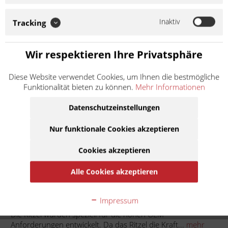
die hohen OEM Anforderungen entwickelt. Da das Ritzel die
Kraft des Motors auf das Zahnrad Ihres Fahrzeuges überträgt,
Inaktiv
Tracking
wirken hier besondere Kräfte. Zur Herstellung der Ritzel
werden aus diesem Grund nur...
Weiter lesen >
Wir respektieren Ihre Privatsphäre
9,50 € *
Diese Website verwendet Cookies, um Ihnen die bestmögliche
Funktionalität bieten zu können.
Mehr Informationen
Inhalt:
1
inkl. MwSt.
zzgl. Versandkosten
Datenschutzeinstellungen
Lieferzeit ca. 1 Werktag
Nur funktionale Cookies akzeptieren
In den
Warenkorb
Cookies akzeptieren
Auf die Merkliste
Alle Cookies akzeptieren
Beschreibung
Impressum
Die Ritzel wurden speziell für die hohen OEM
Anforderungen entwickelt. Da das Ritzel die Kraft...
mehr