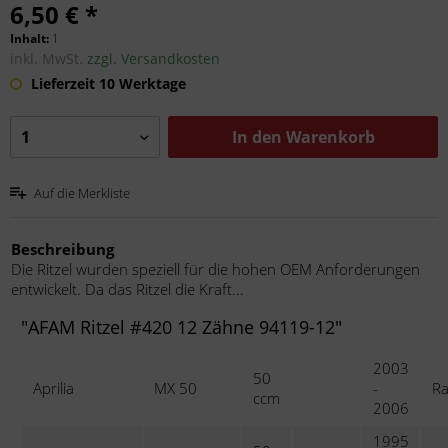
6,50 € *
Inhalt:
1
inkl. MwSt.
zzgl. Versandkosten
Lieferzeit 10 Werktage
In den
Warenkorb
Auf die Merkliste
Beschreibung
Die Ritzel wurden speziell für die hohen OEM Anforderungen
entwickelt. Da das Ritzel die Kraft...
"AFAM Ritzel #420 12 Zähne 94119-12"
2003
50
Aprilia
MX 50
-
Ra
ccm
2006
1995