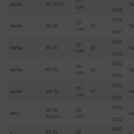
50
Aprilia
RX 50 6V
-
St
ccm
1998
1999
50
Aprilia
RS 50
PG
-
St
ccm
2001
2003
50
Aprilia
RS 50
SE
-
Ra
ccm
2003
2002
50
Aprilia
RS 50
SE
-
St
ccm
2002
2003
50
Aprilia
MX 50
ST
-
Ra
ccm
2004
2003
RR 50
50
Beta
-
Ra
Enduro
ccm
2022
2003
RR 50
50