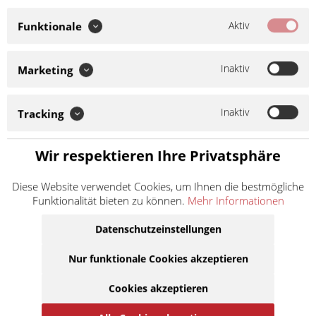
Aktiv
Funktionale
Enthält:
Pentan
Inaktiv
Marketing
Gefahrenhinweise
EUH066:
Wiederholter Kontakt kann zu spröder oder rissiger
Inaktiv
Tracking
Haut führen.
EUH208:
Kann allergische Reaktionen
hervorrufen.
H222:
Extrem entzündbares Aerosol.
H229:
Behälter steht unter Druck: kann bei Erwärmung bersten.
Wir respektieren Ihre Privatsphäre
H336:
Kann Schläfrigkeit und Benommenheit verursachen.
H411:
Giftig für Wasserorganismen, mit langfristiger Wirkung.
Diese Website verwendet Cookies, um Ihnen die bestmögliche
Funktionalität bieten zu können.
Mehr Informationen
13,90 € *
Datenschutzeinstellungen
Inhalt:
0.5 Liter (27,80 € * / 1 Liter)
inkl. MwSt.
zzgl. Versandkosten
Nur funktionale Cookies akzeptieren
Lieferzeit ca. 1 Werktag
Cookies akzeptieren
In den
Warenkorb