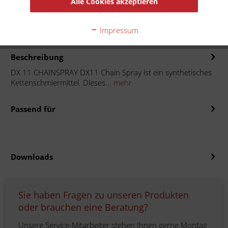
Alle Cookies akzeptieren
Auf die Merkliste
Impressum
Beschreibung
DX 11 CHAINSPRAY DX11 Chain Spray ist ein synthetisches
Kettenschmiermittel. Dieses...
mehr
Passend für
Downloads
Sie haben Fragen zu unseren Produkten
oder brauchen eine Beratung?
Unsere Service-Mitarbeiter stehen Ihnen gerne Montag