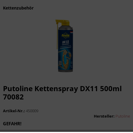
Kettenzubehör
Putoline Kettenspray DX11 500ml
70082
Artikel-Nr.:
450009
Hersteller:
Putoline
GEFAHR!