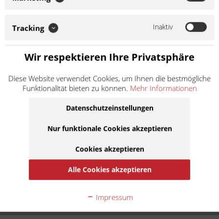
bis 250 ccm / Straße, Offroad und Moto-Cross Technische
Daten: Teilung: 520 Bolzenlänge: 18.9 mm Rollen Ø: 10.16 mm
Laschenstärke: innen: 2.0 mm...
Inaktiv
Tracking
Weiter lesen >
Wir respektieren Ihre Privatsphäre
41,50 € *
Inhalt:
1
Diese Website verwendet Cookies, um Ihnen die bestmögliche
inkl. MwSt.
zzgl. Versandkosten
Funktionalität bieten zu können.
Mehr Informationen
Lieferzeit ca. 1 Werktag
Datenschutzeinstellungen
In den
Warenkorb
Nur funktionale Cookies akzeptieren
Cookies akzeptieren
Auf die Merkliste
Alle Cookies akzeptieren
Beschreibung
AFAM 520 MR2-G Verstärkte Kette Ohne Dichtringe Farbe:
Impressum
Gold Anwendung nach Hubraum: bis 250...
mehr