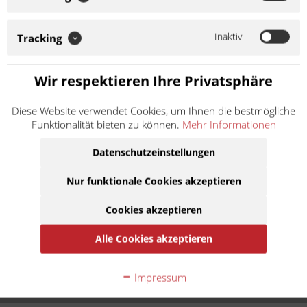
Xs-Ring Kette Farbe: Gold Anwendung nach Hubraum: bis
1000 ccm / Straße und Sport Technische Daten: Teilung: 520
Bolzenlänge: 20.80 mm Rollen Ø:...
Inaktiv
Tracking
Weiter lesen >
Wir respektieren Ihre Privatsphäre
115,90 € *
Inhalt:
1
Diese Website verwendet Cookies, um Ihnen die bestmögliche
inkl. MwSt.
zzgl. Versandkosten
Funktionalität bieten zu können.
Mehr Informationen
Lieferzeit ca. 1 Werktag
Datenschutzeinstellungen
In den
Warenkorb
Nur funktionale Cookies akzeptieren
Auf die Merkliste
Cookies akzeptieren
Alle Cookies akzeptieren
Beschreibung
AFAM 520 XHR2-G Hyper verstärkte Kette mit
Impressum
Leichtlaufeigenschaften. Der "Alleskönner"! Xs-Ring...
mehr