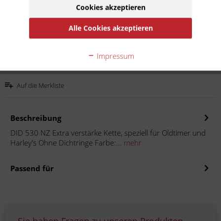
Cookies akzeptieren
Inhalt:
1
inkl. MwSt.
zzgl. Versandkosten
Alle Cookies akzeptieren
Lieferzeit 10 Werktage
Impressum
In den
Warenkorb
Auf die Merkliste
Beschreibung
DID 530 NZ Extra verstärke Kette, speziell für Oldtimer und
Harley's Ohne Dichtringe Farbe:...
mehr
Passend für