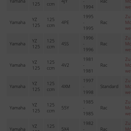
Yamaha
4JY
-
Rac
Mo
125
ccm
1994
we
1995
Zu
YZ
125
Yamaha
4PE
-
Rac
Mo
125
ccm
1995
we
1996
Zu
YZ
125
Yamaha
4SS
-
Rac
Mo
125
ccm
1996
we
1981
Zu
YZ
125
Yamaha
4V2
-
Rac
Mo
125
ccm
1981
we
1997
Zu
YZ
125
Yamaha
4XM
-
Standard
Mo
125
ccm
1998
we
1985
Zu
YZ
125
Yamaha
55Y
-
Rac
Mo
125
ccm
1985
we
1982
Zu
YZ
125
Yamaha
5X4
-
Rac
Mo