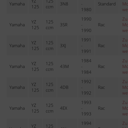
YZ
125
Yamaha
3N8
-
Standard
Mo
125
ccm
1980
we
1990
Zu
YZ
125
Yamaha
3SR
-
Rac
Mo
125
ccm
1990
we
1991
Zu
YZ
125
Yamaha
3XJ
-
Rac
Mo
125
ccm
1991
we
1984
Zu
YZ
125
Yamaha
43M
-
Rac
Mo
125
ccm
1984
we
1992
Zu
YZ
125
Yamaha
4DB
-
Rac
Mo
125
ccm
1992
we
1993
Zu
YZ
125
Yamaha
4EX
-
Rac
Mo
125
ccm
1993
we
1994
Zu
YZ
125