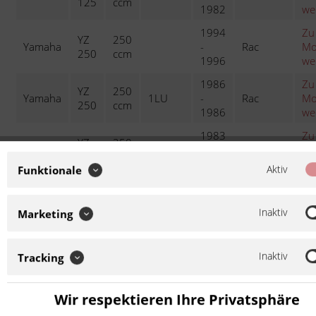
125
ccm
1982
we
1994
Zu
YZ
250
Yamaha
-
Rac
Mo
250
ccm
1996
we
1986
Zu
YZ
250
Yamaha
1LU
-
Rac
Mo
250
ccm
1986
we
1983
Zu
YZ
250
Yamaha
24Y
-
Standard
Mo
250
ccm
1983
we
Aktiv
Funktionale
1987
Zu
YZ
250
Yamaha
2HH
-
Rac
Mo
250
ccm
Inaktiv
Marketing
1987
we
1988
Zu
YZ
250
Yamaha
2VM
-
Rac
Mo
Inaktiv
Tracking
250
ccm
1988
we
1989
Zu
YZ
250
Wir respektieren Ihre Privatsphäre
Yamaha
3JE
-
Rac
Mo
250
ccm