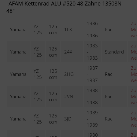
"AFAM Kettenrad ALU #520 48 Zähne 13508N-
48"
1986
Zu
YZ
125
Yamaha
1LX
-
Rac
Mo
125
ccm
1986
we
1983
Zu
YZ
125
Yamaha
24X
-
Standard
Mo
125
ccm
1983
we
1987
Zu
YZ
125
Yamaha
2HG
-
Rac
Mo
125
ccm
1987
we
1988
Zu
YZ
125
Yamaha
2VN
-
Rac
Mo
125
ccm
1988
we
1989
Zu
YZ
125
Yamaha
3JD
-
Rac
Mo
125
ccm
1989
we
1980
Zu