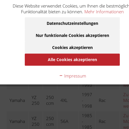
1989
we
Diese Website verwendet Cookies, um Ihnen die bestmöglic
1990
Zu
Funktionalität bieten zu können.
Mehr Informationen
YZ
250
Yamaha
3SP
-
Rac
Mo
250
ccm
1990
we
Datenschutzeinstellungen
1991
Zu
YZ
250
Nur funktionale Cookies akzeptieren
Yamaha
3XK
-
Rac
Mo
250
ccm
1991
we
Cookies akzeptieren
1992
Zu
YZ
250
Yamaha
4DA
-
Rac
Mo
Alle Cookies akzeptieren
250
ccm
1992
we
1993
Zu
Impressum
YZ
250
Yamaha
4EW
-
Rac
Mo
250
ccm
1993
we
1997
Zu
YZ
250
Yamaha
4XL
-
Rac
Mo
250
ccm
1998
we
1985
Zu
YZ
250
Yamaha
56A
-
Rac
Mo
250
ccm
1985
we