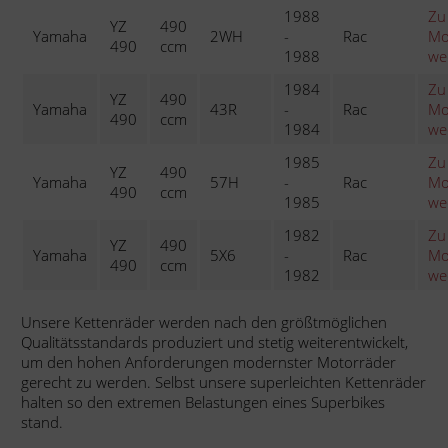
1988
Zu
YZ
490
Yamaha
2WH
-
Rac
Mo
490
ccm
1988
we
1984
Zu
YZ
490
Yamaha
43R
-
Rac
Mo
490
ccm
1984
we
1985
Zu
YZ
490
Yamaha
57H
-
Rac
Mo
490
ccm
1985
we
1982
Zu
YZ
490
Yamaha
5X6
-
Rac
Mo
490
ccm
1982
we
Unsere Kettenräder werden nach den größtmöglichen
Qualitätsstandards produziert und stetig weiterentwickelt,
um den hohen Anforderungen modernster Motorräder
gerecht zu werden. Selbst unsere superleichten Kettenräder
halten so den extremen Belastungen eines Superbikes
stand.