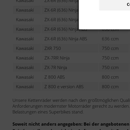
Kawasaki
ZX-6R (636) Ninja
636 ccm
C
Kawasaki
ZX-6R (636) Ninja
636 ccm
Kawasaki
ZX-6R (636) Ninja ABS
636 ccm
Kawasaki
ZX-6R (636) Ninja ABS
636 ccm
Kawasaki
ZX-6R (636) Ninja ABS
636 ccm
Kawasaki
ZXR 750
750 ccm
Kawasaki
ZX-7RR Ninja
750 ccm
Kawasaki
ZX-7R Ninja
750 ccm
Kawasaki
Z 800 ABS
800 ccm
Kawasaki
Z 800 e version ABS
800 ccm
Unsere Kettenräder werden nach den größtmöglichen Qualit
Anforderungen modernster Motorräder gerecht zu werden. S
Belastungen eines Superbikes stand.
Soweit nicht anders angegeben: Bei der angebotenen 