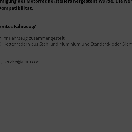
ehmigung des Motorradherstellers hergestellt wurde. Die N
Kompatibilität.
immtes Fahrzeug?
r Ihr Fahrzeug zusammengestellt.
, Kettenrädern aus Stahl und Aluminium und Standard- oder Silent
E, service@afam.com