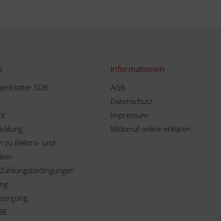
e
Informationen
tenblätter SDB
AGB
Datenschutz
ht
Impressum
icklung
Widerruf online erklären
 zu Elektro- und
äten
 Zahlungsbedingungen
ung
tsorgung
BE