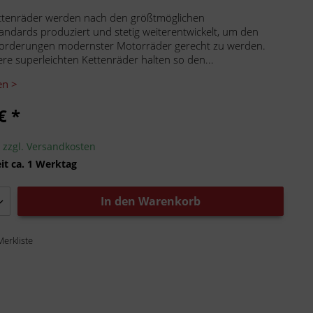
ttenräder werden nach den größtmöglichen
tandards produziert und stetig weiterentwickelt, um den
orderungen modernster Motorräder gerecht zu werden.
ere superleichten Kettenräder halten so den...
en >
€ *
.
zzgl. Versandkosten
it ca. 1 Werktag
In den
Warenkorb
Merkliste