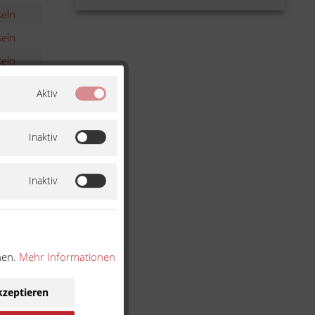
eln
eln
eln
eln
Aktiv
eln
eln
Inaktiv
eln
eln
Inaktiv
eln
eln
eln
nen.
Mehr Informationen
eln
kzeptieren
eln