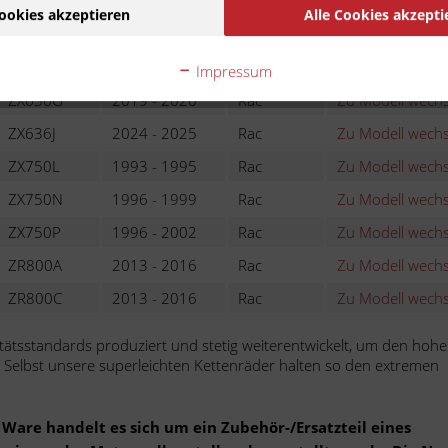
ZX636B
2003 - 2004
Rac
Zu Modell wechs
ookies akzeptieren
Alle Cookies akzepti
ZX636C
2005 - 2006
Rac
Zu Modell wechs
ZX636EE
2013 - 2016
Rac
Zu Modell wechs
Impressum
ZX636G
2019 - 2020
Rac
Zu Modell wechs
ZX636J
2024 - 2025
Rac
Zu Modell wechs
ZX750L
1993 - 1995
Rac
Zu Modell wechs
ZX750N
1996 - 1999
Rac
Zu Modell wechs
ZX750P
1996 - 2002
Rac
Zu Modell wechs
ZR800A
2013 - 2016
Rac
Zu Modell wechs
ZR800C
2013 - 2016
Rac
Zu Modell wechs
ätsstandards produziert und stetig weiterentwickelt, um den hoh
elbst unsere superleichten Kettenräder halten so den extremen
Ware handelt es sich um ein Zubehör-/Ersatzteil eines