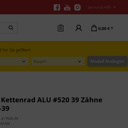
Service & Hilfe
0,00 € *
ür Sie gefiltert.
Modell festlegen
Kettenrad ALU #520 39 Zähne
-39
:
a17606.39
:
AFAM