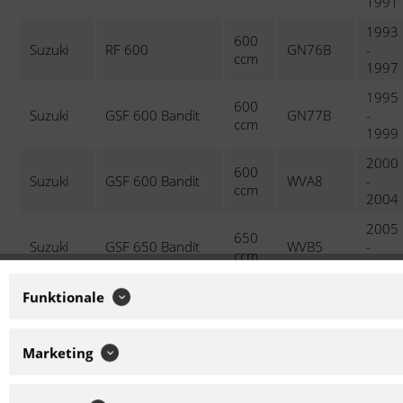
1991
1993
600
Suzuki
RF 600
GN76B
-
ccm
1997
1995
600
Suzuki
GSF 600 Bandit
GN77B
-
ccm
1999
2000
600
Suzuki
GSF 600 Bandit
WVA8
-
ccm
2004
2005
650
Suzuki
GSF 650 Bandit
WVB5
-
ccm
2006
1998
Funktionale
750
Suzuki
GSX 750
AE
-
ccm
2002
Marketing
1998
750
Suzuki
GSX 750 F
AK
-
ccm
2006