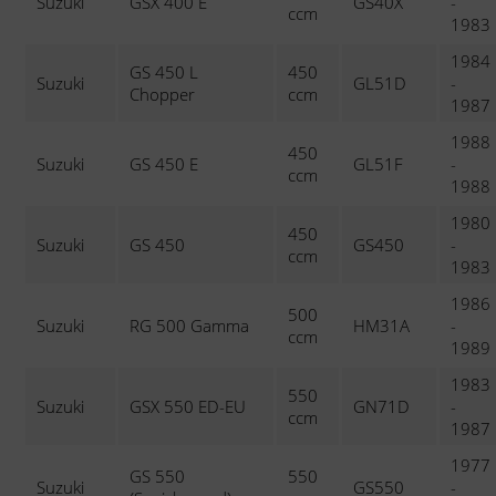
Suzuki
GSX 400 E
GS40X
-
ccm
1983
1984
GS 450 L
450
Suzuki
GL51D
-
Chopper
ccm
1987
1988
450
Suzuki
GS 450 E
GL51F
-
ccm
1988
1980
450
Suzuki
GS 450
GS450
-
ccm
1983
1986
500
Suzuki
RG 500 Gamma
HM31A
-
ccm
1989
1983
550
Suzuki
GSX 550 ED-EU
GN71D
-
ccm
1987
1977
GS 550
550
Suzuki
GS550
-