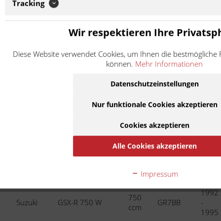
Tracking
1983
750
Suzuki
GSX 750
GR72A
-
ccm
Wir respektieren Ihre Privatsp
1986
1985
750
Diese Website verwendet Cookies, um Ihnen die bestmögliche F
Suzuki
GSX-R 750
GR75A
-
ccm
können.
Mehr Informationen
1987
Datenschutzeinstellungen
1988
750
Suzuki
GSX-R 750
GR77B
-
ccm
1989
Nur funktionale Cookies akzeptieren
1989
750
Cookies akzeptieren
Suzuki
GSX 750 F
GR78A
-
ccm
1997
Alle Cookies akzeptieren
1990
750
Suzuki
GSX-R 750
GR7AB
-
ccm
Impressum
1991
1992
750
Suzuki
GSX-R 750 W
GR7BB
-
ccm
1995